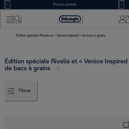
Skip
Retours gratuits
to
Content
Déclaration
d'accessibilité
Édition spéciale Rivelia et « Venice Inspired » de bacs à grains
Édition spéciale Rivelia et « Venice Inspired
de bacs à grains
Filtrer