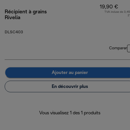
19,90 €
Récipient à grains
TVA incluse de 3,45
2
Rivelia
DLSC403
Comparer
Ajouter au panier
En découvrir plus
Vous visualisez 1 des 1 produits