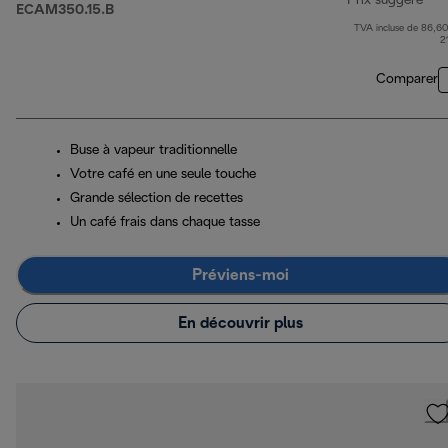
Prix suggéré
ECAM350.15.B
TVA incluse de 86,60
pri
2
Comparer
Buse à vapeur traditionnelle
Votre café en une seule touche
Grande sélection de recettes
Un café frais dans chaque tasse
Préviens-moi
En découvrir plus