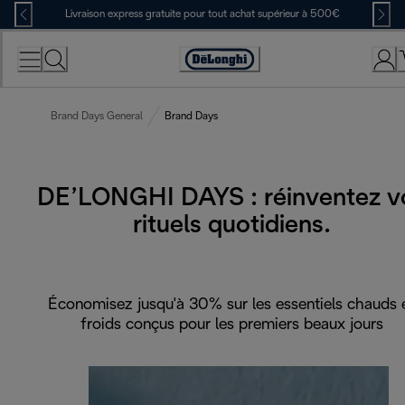
Skip
Livraison express gratuite pour tout achat supérieur à 500€
to
Content
Déclaration
d'accessibilité
Brand Days General
Brand Days
DE’LONGHI DAYS : réinventez v
rituels quotidiens.
Économisez jusqu'à 30% sur les essentiels chauds 
froids conçus pour les premiers beaux jours