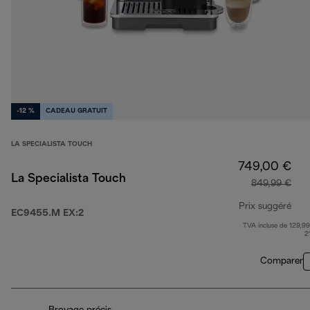
-12 %
CADEAU GRATUIT
LA SPECIALISTA TOUCH
749,00 €
La Specialista Touch
849,99 €
Prix suggéré
EC9455.M EX:2
TVA incluse de 129,99
prix
2
Comparer