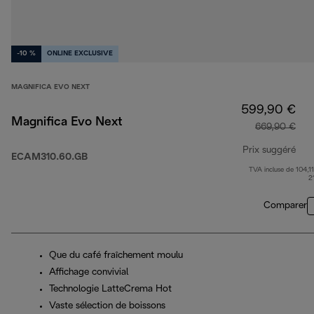
-10 %
ONLINE EXCLUSIVE
MAGNIFICA EVO NEXT
599,90 €
Magnifica Evo Next
669,90 €
Prix suggéré
ECAM310.60.GB
TVA incluse de 104,11
pri
2
Comparer
Que du café fraîchement moulu
Affichage convivial
Technologie LatteCrema Hot
Vaste sélection de boissons