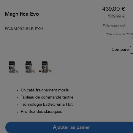
439,00 €
Magnifica Evo
569,99 €
Prix suggéré
ECAM292.81.B EX:1
TVA incluse de 76,19
pri
2
Comparer
Un café fraîchement moulu
Tableau de commande tactile
Technologie LatteCrema Hot
Profitez des classiques
Ajouter au panier