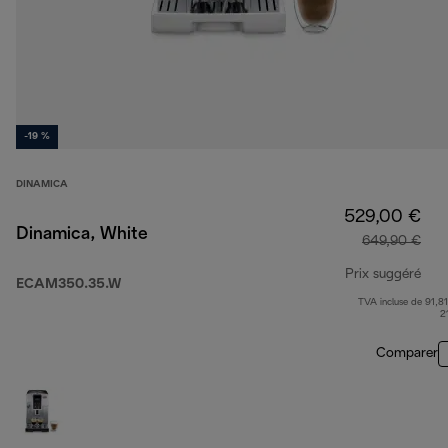
-19 %
DINAMICA
529,00 €
Dinamica, White
649,90 €
Prix suggéré
ECAM350.35.W
TVA incluse de 91,81
prix
2
Comparer