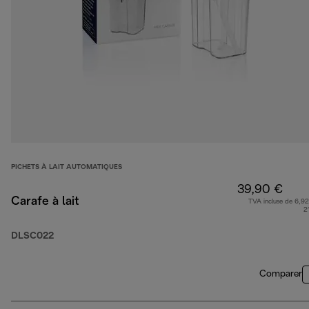
PICHETS À LAIT AUTOMATIQUES
39,90 €
Carafe à lait
TVA incluse de 6,92
2
DLSC022
Comparer