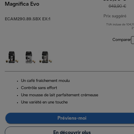
Magnifica Evo
649,90 €
Prix suggéré
ECAM290.89.SBX EX:1
TVA incluse de 104,11
pri
2
Comparer
Un café fraîchement moulu
Contrôle sans effort
Une mousse de lait parfaitement crémeuse
Une variété en une touche
Préviens-moi
En découvrir plus