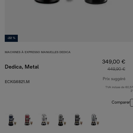
-22 %
MACHINES À EXPRESSO MANUELLES DEDICA
349,00 €
Dedica, Metal
449,90 €
Prix suggéré
ECKG6821.M
TVA incluse de 60,57
pri
2
Comparer