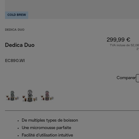
COLD BREW
DEDICA DUO
299,99 €
Dedica Duo
TVA incluse de 52,06
2
EC890.WI
Comparer
De multiples types de boisson
Une micromousse parfaite
Facilité d’utilisation intuitive