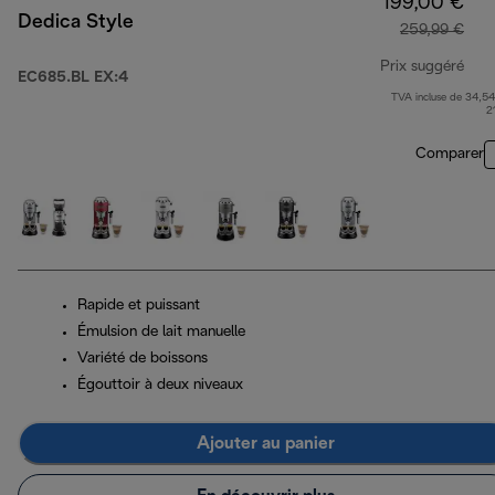
199,00 €
Dedica Style
259,99 €
Prix suggéré
EC685.BL EX:4
TVA incluse de 34,54
prix
2
Comparer
Rapide et puissant
Émulsion de lait manuelle
Variété de boissons
Égouttoir à deux niveaux
Ajouter au panier