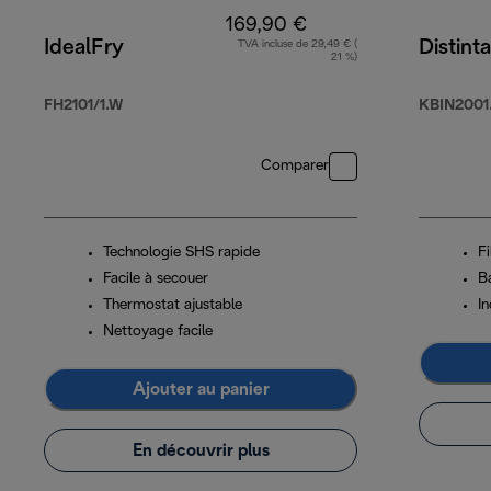
169,90 €
IdealFry
Distint
TVA incluse de 29,49 € (
21 %)
FH2101/1.W
KBIN2001
Comparer
Technologie SHS rapide
Fi
Facile à secouer
B
Thermostat ajustable
In
Nettoyage facile
Ajouter au panier
En découvrir plus