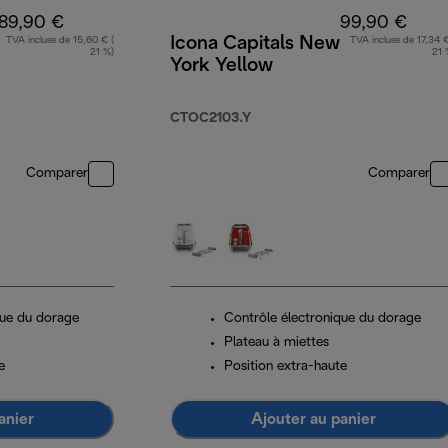
89,90 €
99,90 €
Icona Capitals New
TVA incluse de 15,60 € (
TVA incluse de 17,34 €
21 %)
21 
York Yellow
CTOC2103.Y
Comparer
Comparer
que du dorage
Contrôle électronique du dorage
Plateau à miettes
e
Position extra-haute
anier
Ajouter au panier