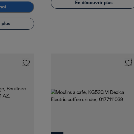
En découvrir plus
moi
 plus