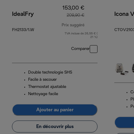
153,00 €
IdealFry
Icona V
209,90 €
Prix suggéré
FH2133/1.W
CTOV210
TVA incluse de 26,55 € (
prix original 209,90 €
21 %)
Comparer
Double technologie SHS
Facile à secouer
Thermostat ajustable
C
Nettoyage facile
P
P
Ajouter au panier
En découvrir plus