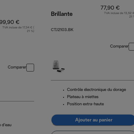
77,90 €
Brillante
TVA incluse de 13,52 €
21 
99,90 €
TVA incluse de 17,34 € (
CTJ2103.BK
21 %)
Comparer
Comparer
Contrôle électronique du dorage
Plateau à miettes
Position extra-haute
Ajouter au panier
u d’eau