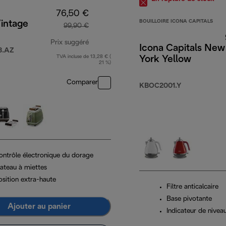
76,50 €
BOUILLOIRE ICONA CAPITALS
intage
99,90 €
Prix suggéré
Icona Capitals New
3.AZ
TVA incluse de 13,28 € (
York Yellow
prix original 99,90 €
21 %)
Comparer
KBOC2001.Y
ontrôle électronique du dorage
lateau à miettes
osition extra-haute
Filtre anticalcaire
Base pivotante
Ajouter au panier
Indicateur de nivea