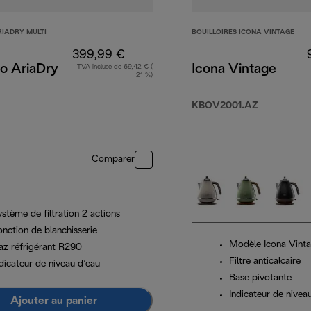
RIADRY MULTI
BOUILLOIRES ICONA VINTAGE
399,99 €
o AriaDry
Icona Vintage
TVA incluse de 69,42 € (
21 %)
KBOV2001.AZ
Comparer
stème de filtration 2 actions
onction de blanchisserie
Modèle Icona Vint
az réfrigérant R290
Filtre anticalcaire
dicateur de niveau d’eau
Base pivotante
Indicateur de nivea
Ajouter au panier