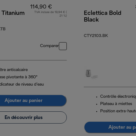
114,90 €
a Titanium
Eclettica Bold
TVA incluse de 19,94 € (
21 %)
Black
.TB
CTY2103.BK
Comparer
ltre anticalcaire
ase pivotante à 360°
dicateur de niveau d’eau
Contrôle électroni
Ajouter au panier
Plateau à miettes
Position extra-haut
En découvrir plus
Ajouter au p