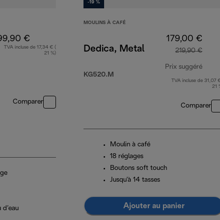
-19 %
MOULINS À CAFÉ
99,90 €
179,00 €
Dedica, Metal
TVA incluse de 17,34 € (
219,90 €
21 %)
Prix suggéré
KG520.M
TVA incluse de 31,07 €
prix 
21 
Comparer
Comparer
Moulin à café
18 réglages
Boutons soft touch
age
Jusqu'à 14 tasses
Ajouter au panier
u d’eau