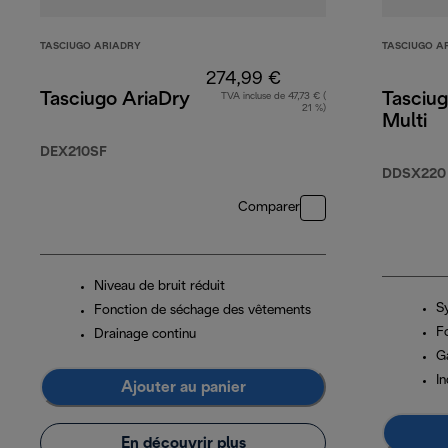
TASCIUGO ARIADRY
TASCIUGO A
274,99 €
Tasciugo AriaDry
Tasciug
TVA incluse de 47,73 € (
21 %)
Multi
DEX210SF
DDSX220
Comparer
Niveau de bruit réduit
Sy
Fonction de séchage des vêtements
F
Drainage continu
G
In
Ajouter au panier
En découvrir plus