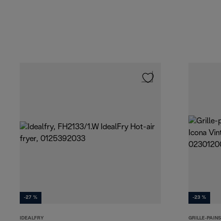
-27 %
-23 %
IDEALFRY
GRILLE-PAIN