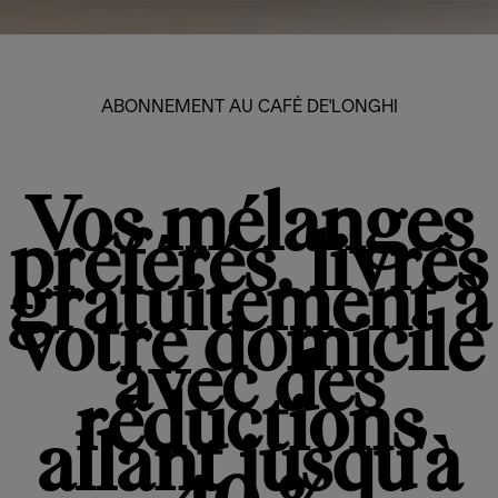
ABONNEMENT AU CAFÉ DE'LONGHI
Vos mélanges
préférés, livrés
gratuitement à
votre domicile
avec des
réductions
allant jusqu'à