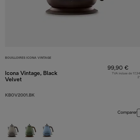
BOUILLOIRES ICONA VINTAGE
99,90 €
Icona Vintage, Black
TVA incluse de 17,34
2
Velvet
KBOV2001.BK
Comparer