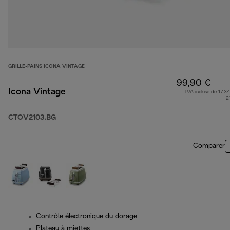
GRILLE-PAINS ICONA VINTAGE
99,90 €
Icona Vintage
TVA incluse de 17,34
2
CTOV2103.BG
Comparer
Contrôle électronique du dorage
Plateau à miettes