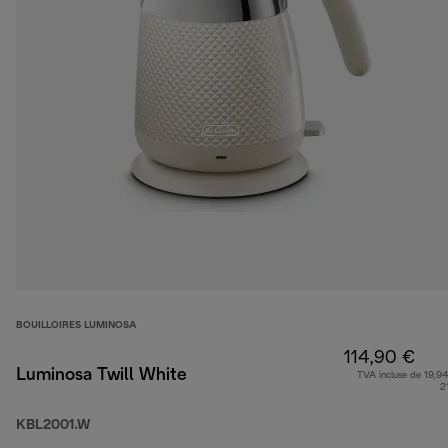
BOUILLOIRES LUMINOSA
114,90 €
Luminosa Twill White
TVA incluse de 19,94
2
KBL2001.W