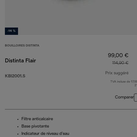
-14 %
BOUILLOIRES DISTINTA
99,00 €
Distinta Flair
114,90 €
Prix suggéré
KBI2001.S
TVA incluse de 17,18
prix
2
Comparer
Filtre anticalcaire
Base pivotante
Indicateur de niveau d’eau