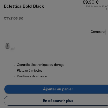
89,90 €
Eclettica Bold Black
TVA incluse de 15,60
2
CTY2103.BK
Comparer
Contrôle électronique du dorage
Plateau à miettes
Position extra-haute
Ajouter au panier
En découvrir plus