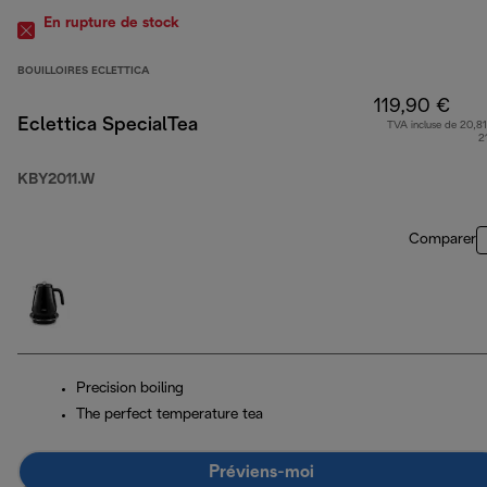
En rupture de stock
BOUILLOIRES ECLETTICA
119,90 €
Eclettica SpecialTea
TVA incluse de 20,81
2
KBY2011.W
Comparer
Precision boiling
The perfect temperature tea
Préviens-moi