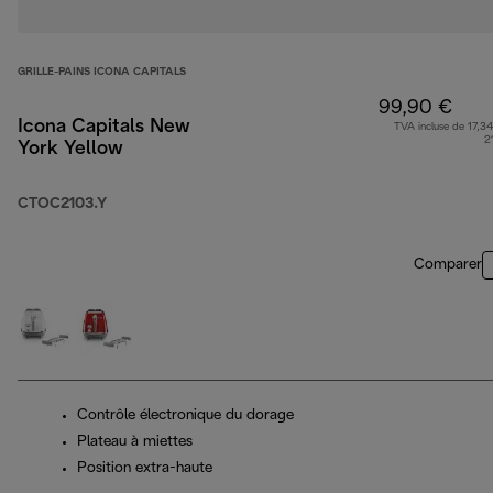
GRILLE-PAINS ICONA CAPITALS
99,90 €
Icona Capitals New
TVA incluse de 17,34
2
York Yellow
CTOC2103.Y
Comparer
Contrôle électronique du dorage
Plateau à miettes
Position extra-haute