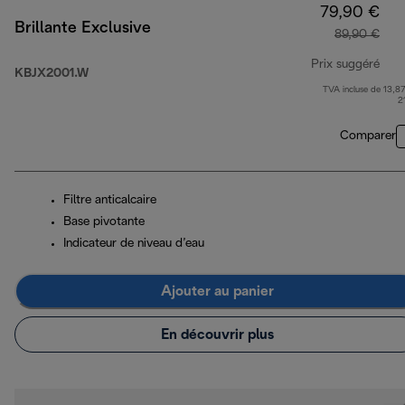
79,90 €
Brillante Exclusive
89,90 €
Prix suggéré
KBJX2001.W
TVA incluse de 13,87
prix
2
Comparer
Filtre anticalcaire
Base pivotante
Indicateur de niveau d’eau
Ajouter au panier
En découvrir plus