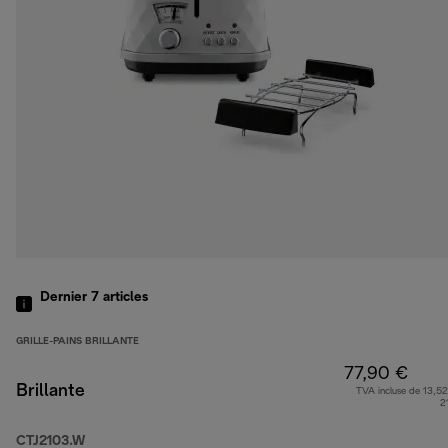
Dernier 7
articles
GRILLE-PAINS BRILLANTE
77,90 €
Brillante
TVA incluse de 13,52
2
CTJ2103.W