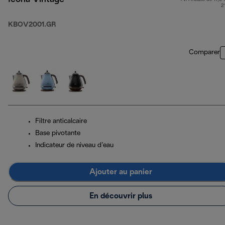
2
KBOV2001.GR
Comparer
Filtre anticalcaire
Base pivotante
Indicateur de niveau d’eau
Ajouter au panier
En découvrir plus