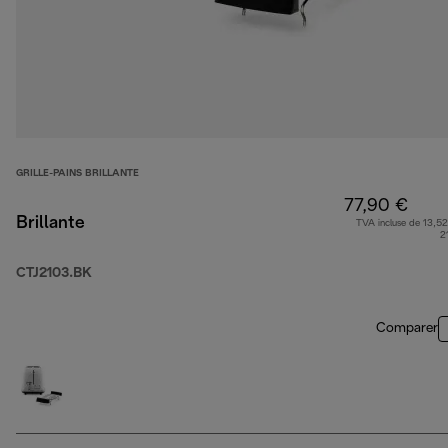
GRILLE-PAINS BRILLANTE
77,90 €
Brillante
TVA incluse de 13,52
2
CTJ2103.BK
Comparer