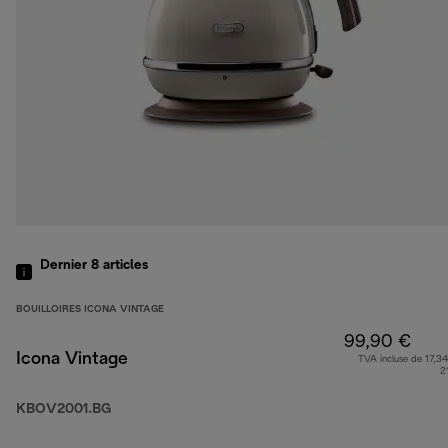
Dernier 8
articles
BOUILLOIRES ICONA VINTAGE
99,90 €
Icona Vintage
TVA incluse de 17,34
2
KBOV2001.BG