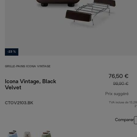
-23 %
GRILLE-PAINS ICONA VINTAGE
76,50 €
Icona Vintage, Black
99,90 €
Velvet
Prix suggéré
CTOV2103.BK
TVA incluse de 13,28
prix
2
Comparer