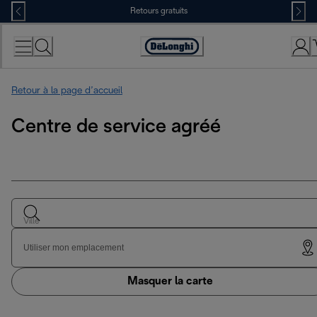
Skip
Retours gratuits
to
Content
Déclaration
d'accessibilité
Retour à la page d’accueil
Centre de service agréé
Ville
Utiliser mon emplacement
Masquer la carte