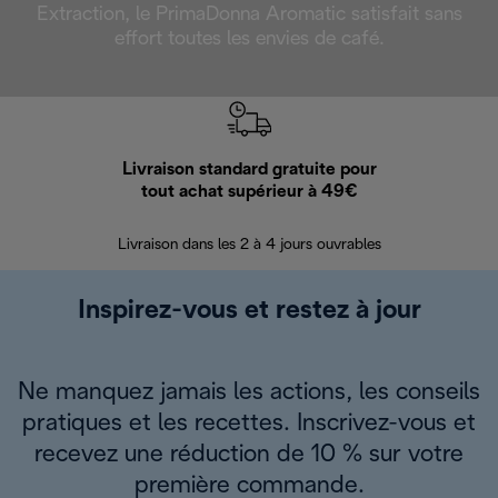
Extraction, le PrimaDonna Aromatic satisfait sans
effort toutes les envies de café.
Livraison standard gratuite pour
Ret
tout achat supérieur à 49€
30 jours pour 
Livraison dans les 2 à 4 jours ouvrables
Inspirez-vous et restez à jour
Ne manquez jamais les actions, les conseils
pratiques et les recettes. Inscrivez-vous et
recevez une réduction de 10 % sur votre
première commande.