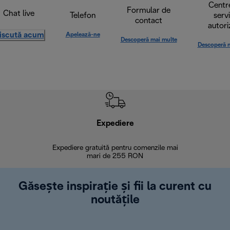
Centr
Formular de
Chat live
Telefon
serv
contact
autori
iscută acum
Apelează-ne
Descoperă mai multe
Descoperă 
Expediere
R
Expediere gratuită pentru comenzile mai
30 de zi
mari de 255 RON
Găsește inspirație și fii la curent cu
noutățile