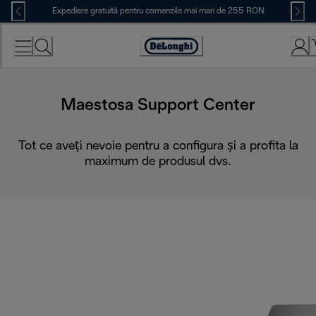
Skip
Expediere gratuită pentru comenzile mai mari de 255 RON
to
Content
Accessibility
Statement
Maestosa Support Center
Tot ce aveți nevoie pentru a configura și a profita la
maximum de produsul dvs.