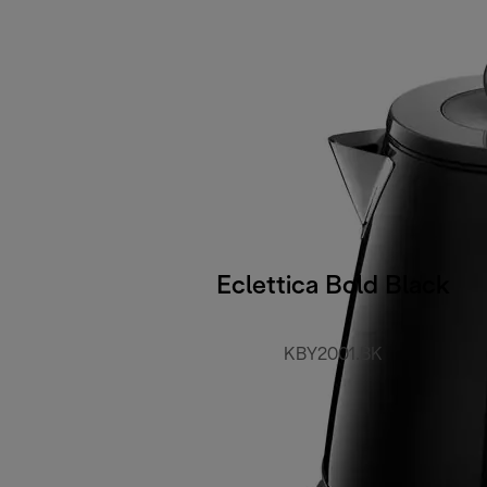
Eclettica Bold Black
KBY2001.BK