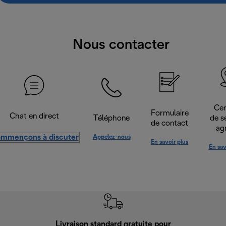
Nous contacter
Cen
Formulaire
Chat en direct
Téléphone
de s
de contact
ag
mmençons à discuter
Appelez-nous
En savoir plus
En sav
Livraison standard gratuite pour
Ret