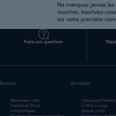
Ne manquez jamais les a
recettes. Inscrivez-vou
sur votre première co
Foire aux questions
Répa
Boutique
Be Inspired
Machines à café
Campagne Perfett
Cafetières filtres
Coffee Lounge
automatiques
Aide au choix