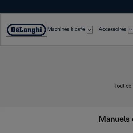
Skip
to
Content
Machines à café
Accessoires
Déclaration
d'accessibilité
Tout ce
Manuels 