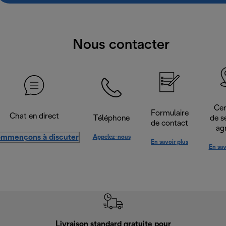
Nous contacter
Cen
Formulaire
Chat en direct
Téléphone
de s
de contact
ag
mmençons à discuter
Appelez-nous
En savoir plus
En sav
Livraison standard gratuite pour
Ret