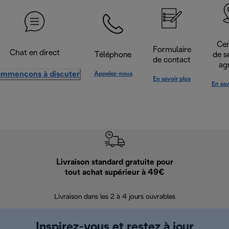
Cen
Formulaire
Chat en direct
Téléphone
de s
de contact
ag
mmençons à discuter
Appelez-nous
En savoir plus
En sav
Livraison standard gratuite pour
Ret
tout achat supérieur à 49€
30 jours pour 
Livraison dans les 2 à 4 jours ouvrables
Inspirez-vous et restez à jour