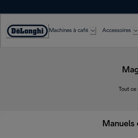
Skip
to
Content
Machines à café
Accessoires
Déclaration
d'accessibilité
Mag
Tout ce
Manuels 