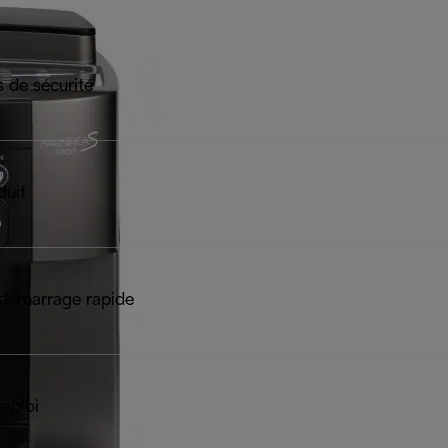
 de sécurité
duit
démarrage rapide
mploi