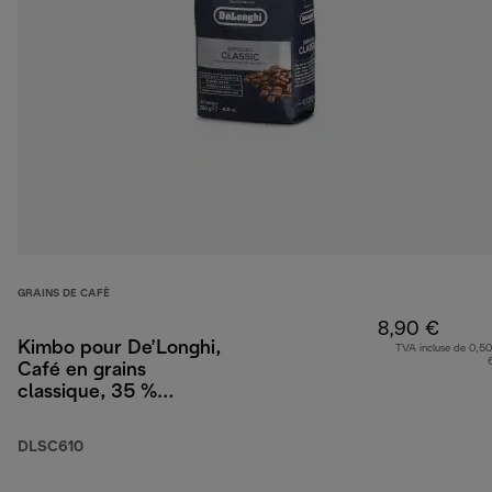
GRAINS DE CAFÈ
8,90 €
Kimbo pour De’Longhi,
TVA incluse de 0,50
Café en grains
classique, 35 %
Arabica 65 % Robusta,
250 g
DLSC610