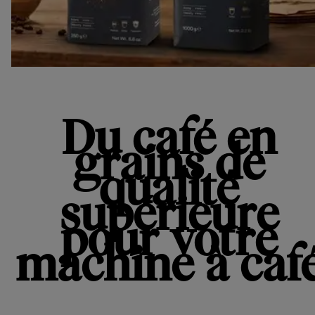
Du café en
grains de
qualité
supérieure
pour votre
machine à caf