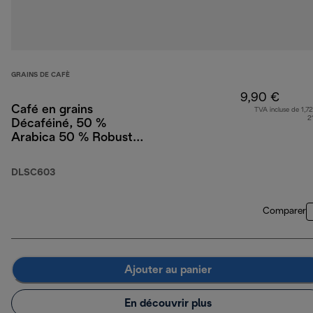
GRAINS DE CAFÈ
9,90 €
Café en grains
TVA incluse de 1,72
2
Décaféiné, 50 %
Arabica 50 % Robusta,
250 g
DLSC603
Comparer
Ajouter au panier
En découvrir plus