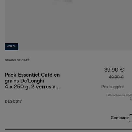
-20 %
GRAINS DE CAFÈ
39,90 €
Pack Essentiel Café en
49,90 €
grains De’Longhi
4 x 250 g, 2 verres à
Prix suggéré
cappuccino et filtre à
TVA incluse de 6,92
prix
eau
2
DLSC317
Comparer