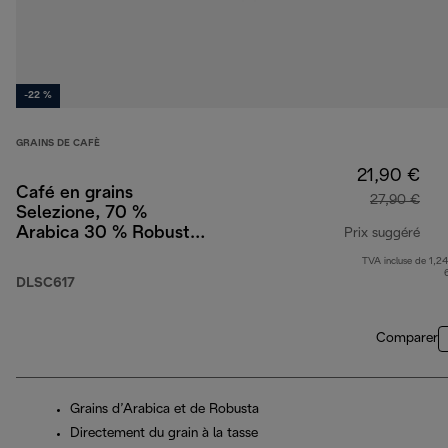
-22 %
GRAINS DE CAFÈ
21,90 €
Café en grains
27,90 €
Selezione, 70 %
Arabica 30 % Robusta,
Prix suggéré
1 kg
TVA incluse de 1,24
prix
DLSC617
Comparer
Grains d’Arabica et de Robusta
Directement du grain à la tasse