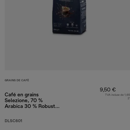
GRAINS DE CAFÈ
9,50 €
Café en grains
TVA incluse de 1,65
2
Selezione, 70 %
Arabica 30 % Robusta,
250 g
DLSC601