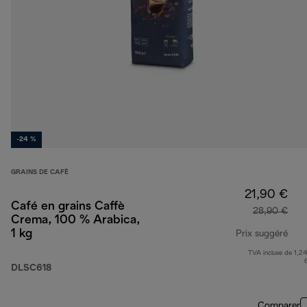
-24 %
GRAINS DE CAFÈ
21,90 €
Café en grains Caffè
28,90 €
Crema, 100 % Arabica,
1 kg
Prix suggéré
TVA incluse de 1,24
prix
DLSC618
Comparer