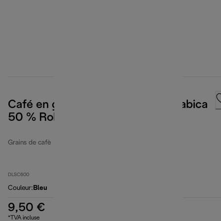
Café en grains Classico, 50 % Arabica
50 % Robusta, 250 g
Grains de cafè
DLSC600
Couleur
:
Bleu
9,50 €
*TVA incluse