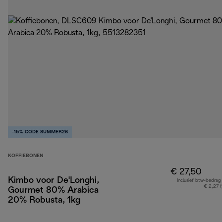
-15% CODE SUMMER26
KOFFIEBONEN
€ 27,50
Kimbo voor De'Longhi,
Inclusief btw-bedrag
€ 2,27 
Gourmet 80% Arabica
20% Robusta, 1kg