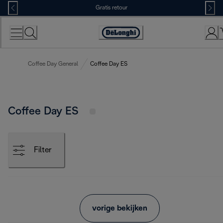
Skip
Gratis retour
to
Content
Accessibility
Statement
Coffee Day General
Coffee Day ES
Coffee Day ES
Filter
vorige bekijken