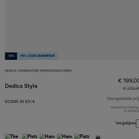
-13%
-15% CODE SUMMER26
DEDICA HANDMATIGE ESPRESSOMACHINES
€ 199,0
Dedica Style
€ 229,9
Voorgestelde prij
EC685.M EX:4
Inclusief btw-bedrag
€ 34,54 (
Vergelijken