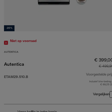
-20%
Niet op voorraad
AUTENTICA
€ 399,0
Autentica
€ 499,9
Voorgestelde prij
ETAM29.510.B
Inclusief btw-bedrag
€ 69,25 (
Vergelijken