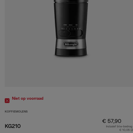
Niet op voorraad
KOFFIEMOLENS
€ 57,90
KG210
Inclusief btw-bedrag
€ 10,05 (