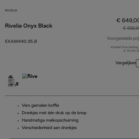
RIVELIA
€ 649,0
Rivelia Onyx Black
€ 699,9
Voorgestelde prij
EXAM440.35.B
Inclusief btw-bedrag
€ 112,64 (
Vergelijken
Vers gemalen koffie
Drankjes met één druk op de knop
Handmatige melkopschuiming
Verscheidenheid aan drankjes