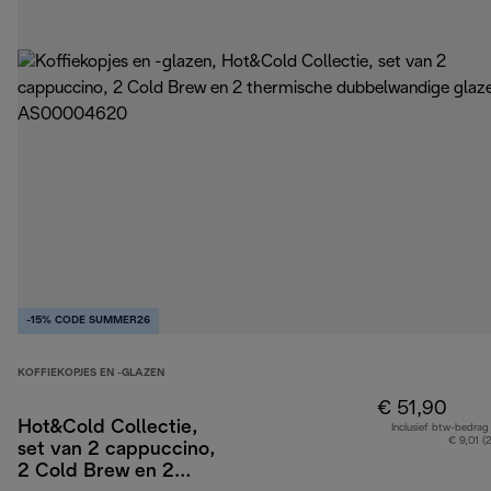
-15% CODE SUMMER26
KOFFIEKOPJES EN -GLAZEN
€ 51,90
Hot&Cold Collectie,
Inclusief btw-bedrag
€ 9,01 (
set van 2 cappuccino,
2 Cold Brew en 2