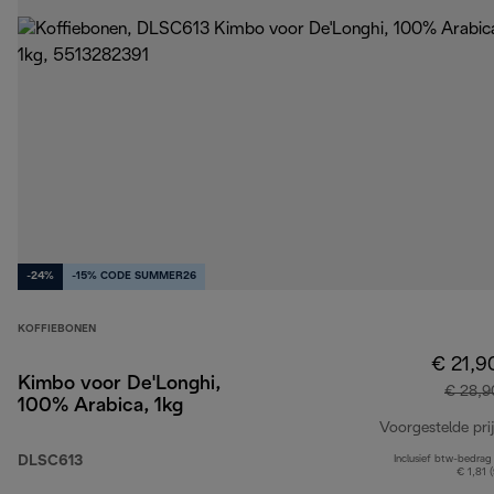
-24%
-15% CODE SUMMER26
KOFFIEBONEN
€ 21,9
Kimbo voor De'Longhi,
€ 28,9
100% Arabica, 1kg
Voorgestelde prij
DLSC613
Inclusief btw-bedrag
€ 1,81 