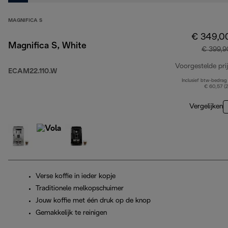
MAGNIFICA S
€ 349,0
Magnifica S, White
€ 399,9
Voorgestelde prij
ECAM22.110.W
Inclusief btw-bedrag
€ 60,57 (
Vergelijken
Verse koffie in ieder kopje
Traditionele melkopschuimer
Jouw koffie met één druk op de knop
Gemakkelijk te reinigen