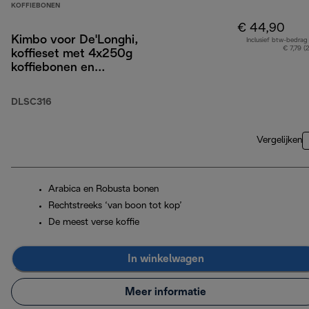
KOFFIEBONEN
€ 44,90
Kimbo voor De'Longhi,
Inclusief btw-bedrag
€ 7,79 (
koffieset met 4x250g
koffiebonen en
espressoglazen x2
DLSC316
Vergelijken
Arabica en Robusta bonen
Rechtstreeks ‘van boon tot kop’
De meest verse koffie
In winkelwagen
Meer informatie