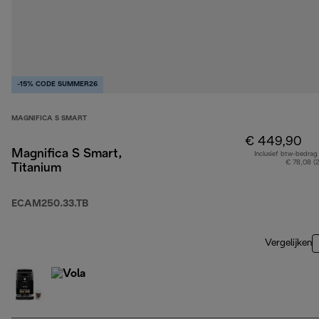
-15% CODE SUMMER26
MAGNIFICA S SMART
€ 449,90
Magnifica S Smart,
Inclusief btw-bedrag
€ 78,08 (
Titanium
ECAM250.33.TB
Vergelijken