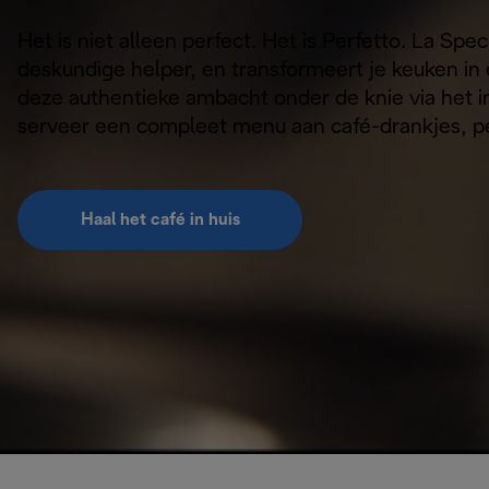
Het is niet alleen perfect. Het is Perfetto. La Spec
deskundige helper, en transformeert je keuken in 
deze authentieke ambacht onder de knie via het i
serveer een compleet menu aan café-drankjes, per
Haal het café in huis