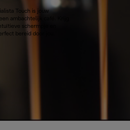
ialista Touch is jouw
een ambachtelijk café. Krijg
ntuïtieve schermpje en
fect bereid door jou.