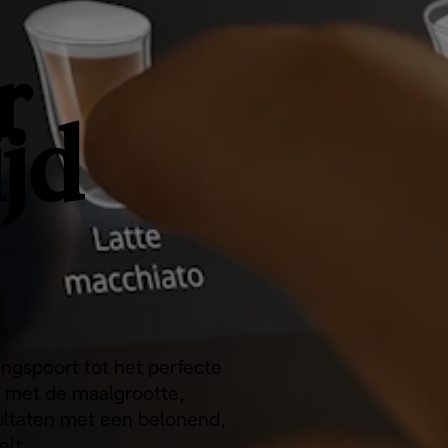
r
ijd
angspoort tot het perfecte
e met de maalgrootte,
sultaten met een belonend,
lt.