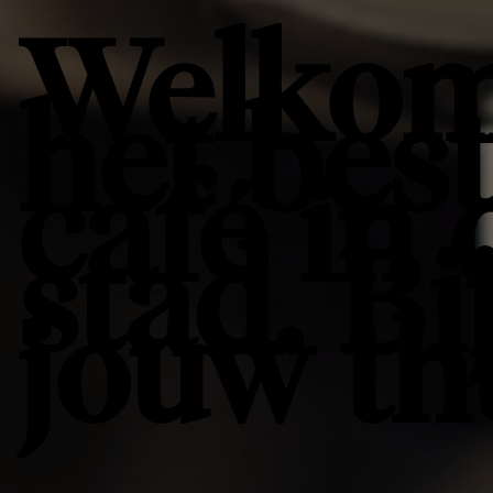
Welkom
het bes
café in 
stad. Bi
jouw th