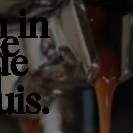
 in
te
de
j
uis.