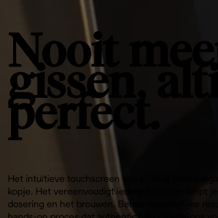
Nooit mee
gissen, alt
perfect.
Het intuïtieve touchscreen van 9 cm is jouw toeg
kopje. Het vereenvoudigt iedere keuze en helpt j
dosering en het brouwen. Bereik meesterlijke re
hands-on proces dat authentiek én moeiteloos voe