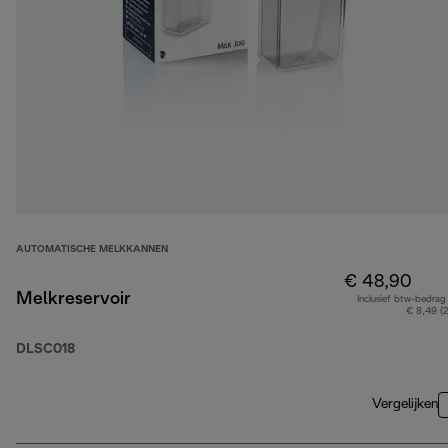
AUTOMATISCHE MELKKANNEN
€ 48,90
Melkreservoir
Inclusief btw-bedrag
€ 8,49 (
DLSC018
Vergelijken