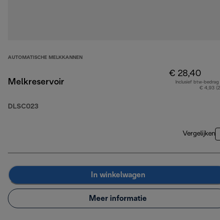
AUTOMATISCHE MELKKANNEN
€ 28,40
Melkreservoir
Inclusief btw-bedrag
€ 4,93 (
DLSC023
Vergelijken
In winkelwagen
Meer informatie