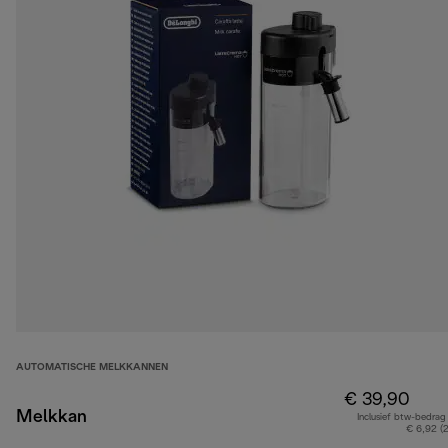
AUTOMATISCHE MELKKANNEN
€ 39,90
Melkkan
Inclusief btw-bedrag
€ 6,92 (