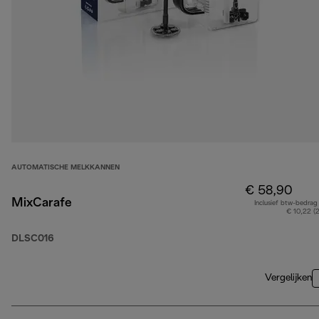
AUTOMATISCHE MELKKANNEN
€ 58,90
MixCarafe
Inclusief btw-bedrag
€ 10,22 (
DLSC016
Vergelijken