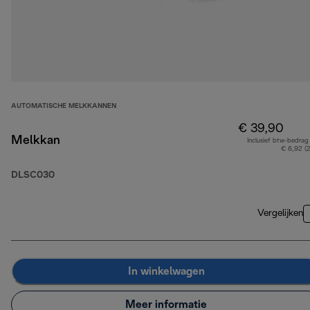
AUTOMATISCHE MELKKANNEN
€ 39,90
Melkkan
Inclusief btw-bedrag
€ 6,92 (
DLSC030
Vergelijken
In winkelwagen
Meer informatie