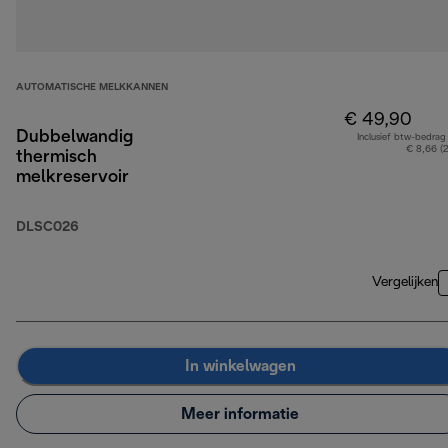
AUTOMATISCHE MELKKANNEN
€ 49,90
Dubbelwandig
Inclusief btw-bedrag
€ 8,66 (
thermisch
melkreservoir
DLSC026
Vergelijken
In winkelwagen
Meer informatie