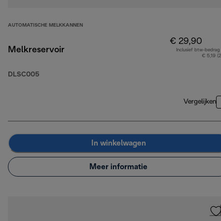
AUTOMATISCHE MELKKANNEN
€ 29,90
Melkreservoir
Inclusief btw-bedrag
€ 5,19 (
DLSC005
Vergelijken
In winkelwagen
Meer informatie