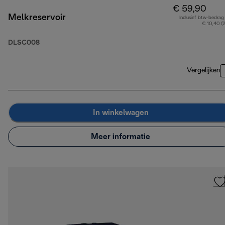
€ 59,90
Melkreservoir
Inclusief btw-bedrag
€ 10,40 (
DLSC008
Vergelijken
In winkelwagen
Meer informatie