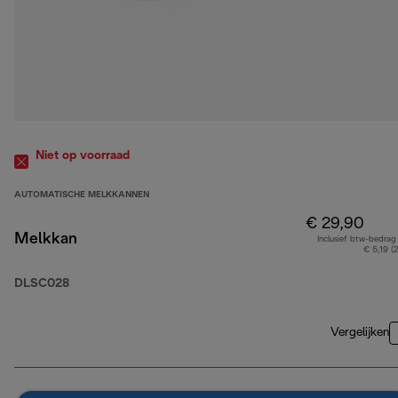
Niet op voorraad
AUTOMATISCHE MELKKANNEN
€ 29,90
Melkkan
Inclusief btw-bedrag
€ 5,19 (
DLSC028
Vergelijken