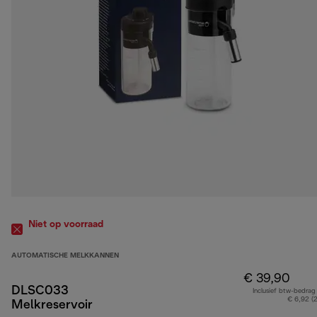
Niet op voorraad
AUTOMATISCHE MELKKANNEN
€ 39,90
DLSC033
Inclusief btw-bedrag
€ 6,92 (
Melkreservoir