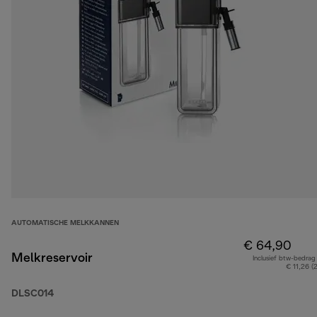
AUTOMATISCHE MELKKANNEN
€ 64,90
Melkreservoir
Inclusief btw-bedrag
€ 11,26 (
DLSC014