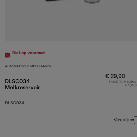
Niet op voorraad
AUTOMATISCHE MELKKANNEN
€ 29,90
DLSC034
Inclusief btw-bedrag
€ 5,19 (
Melkreservoir
DLSC034
Vergelijken