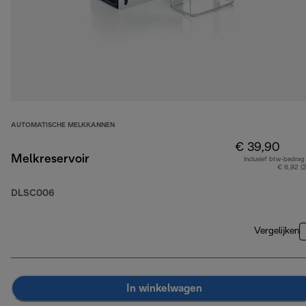
AUTOMATISCHE MELKKANNEN
€ 39,90
Melkreservoir
Inclusief btw-bedrag
€ 6,92 (
DLSC006
Vergelijken
In winkelwagen