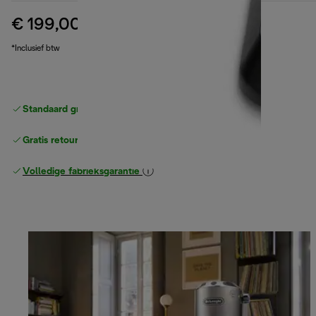
€ 199,00
originele prijs € 229,90
€ 229,90
(-13%)
*Inclusief btw
Standaard gratis verzending
vanaf € 49
Gratis retourneren
Volledige fabrieksgarantie