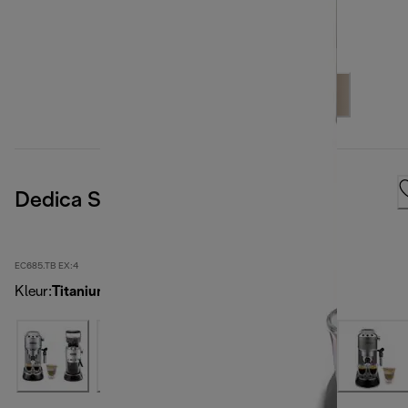
Dedica Style
EC685.TB EX:4
Kleur
:
Titanium zwart