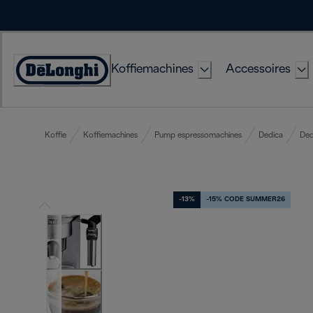
Skip
to
Content
Koffiemachines
Accessoires
Accessibility
Statement
Koffie
Koffiemachines
Pump espressomachines
Dedica
Ded
-13%
-15% CODE SUMMER26