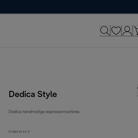
Dedica Style
Dedica handmatige espressomachines
EC685.M EX:4