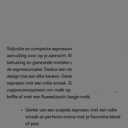
Stijlvolle en compacte espressomachine, ontworpen als
aanvulling voor op je aanrecht. Met zijn roestvrijstalen
behuizing en glanzende metalen afwerking voegt
de espressomaker Dedica een vleugje authentiek Italiaans
design toe aan elke keuken. Geniet van een soepele
espresso met een volle smaak. Gebruik het instelbare
cappuccinosysteem om melk op te schuimen, of maak je
koffie af met een fluweelzacht laagje melk.
Geniet van een soepele espresso met een volle
smaak en perfecte crema met je favoriete blend
of pod