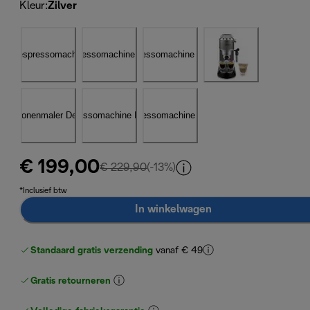
Kleur
:
Zilver
€ 199,00
originele prijs € 229,90
€ 229,90
(-13%)
*Inclusief btw
In winkelwagen
Standaard gratis verzending
vanaf € 49
Gratis retourneren