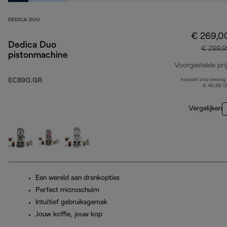
DEDICA DUO
€ 269,0
Dedica Duo
€ 299,9
pistonmachine
Voorgestelde prij
EC890.GR
Inclusief btw-bedrag
€ 46,69 (
Vergelijken
Een wereld aan drankopties
Perfect microschuim
Intuïtief gebruiksgemak
Jouw koffie, jouw kop