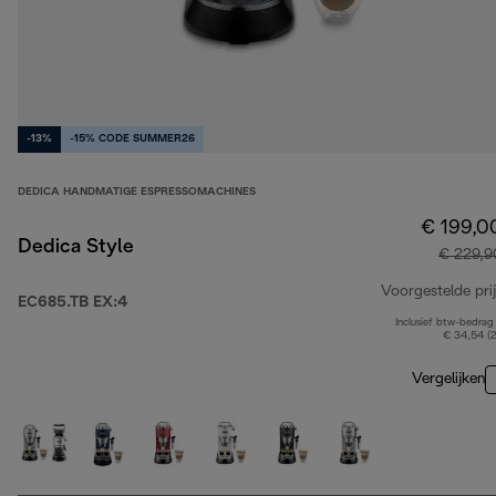
-13%
-15% CODE SUMMER26
DEDICA HANDMATIGE ESPRESSOMACHINES
€ 199,0
Dedica Style
€ 229,9
Voorgestelde prij
EC685.TB EX:4
Inclusief btw-bedrag
€ 34,54 (
Vergelijken