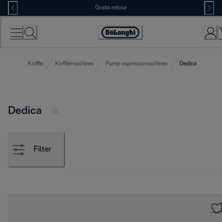
Skip
Gratis retour
to
Content
Accessibility
Statement
Koffie
Koffiemachines
Pump espressomachines
Dedica
Dedica
Filter