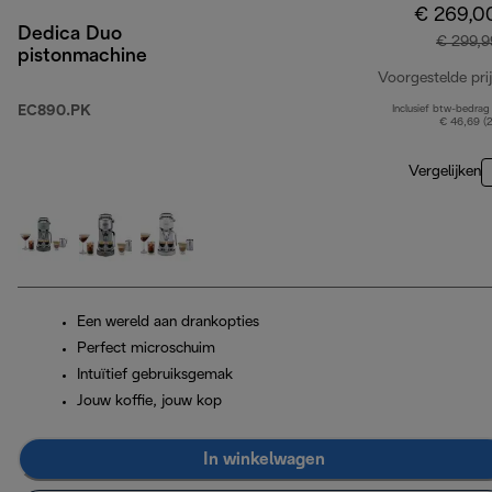
€ 269,0
Dedica Duo
€ 299,9
pistonmachine
Voorgestelde prij
EC890.PK
Inclusief btw-bedrag
€ 46,69 (
Vergelijken
Een wereld aan drankopties
Perfect microschuim
Intuïtief gebruiksgemak
Jouw koffie, jouw kop
In winkelwagen