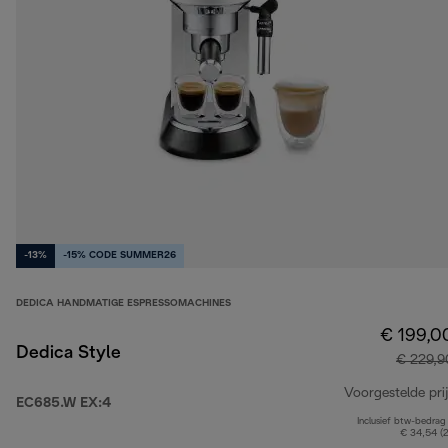
-13%
-15% CODE SUMMER26
DEDICA HANDMATIGE ESPRESSOMACHINES
€ 199,0
Dedica Style
€ 229,9
Voorgestelde prij
EC685.W EX:4
Inclusief btw-bedrag
€ 34,54 (