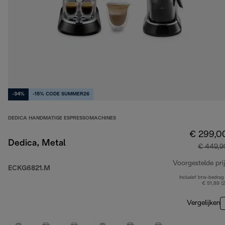
-34%
-15% CODE SUMMER26
DEDICA HANDMATIGE ESPRESSOMACHINES
€ 299,0
Dedica, Metal
€ 449,9
Voorgestelde prij
ECKG6821.M
Inclusief btw-bedrag
€ 51,89 (
Vergelijken