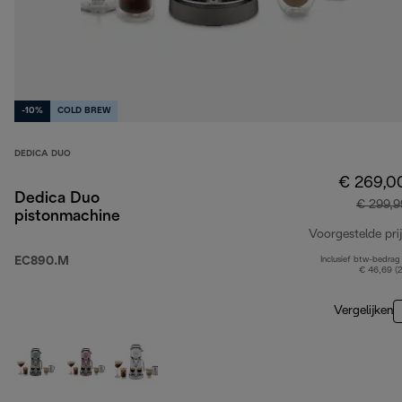
-10%
COLD BREW
DEDICA DUO
€ 269,0
Dedica Duo
€ 299,9
pistonmachine
Voorgestelde prij
EC890.M
Inclusief btw-bedrag
€ 46,69 (
Vergelijken