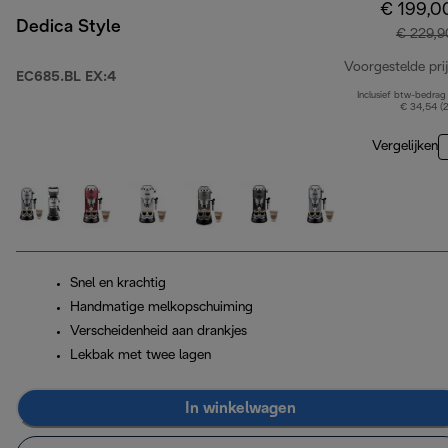
€ 199,0
Dedica Style
€ 229,9
Voorgestelde prij
EC685.BL EX:4
Inclusief btw-bedrag
€ 34,54 (
Vergelijken
Snel en krachtig
Handmatige melkopschuiming
Verscheidenheid aan drankjes
Lekbak met twee lagen
In winkelwagen