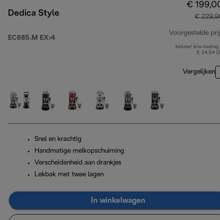
€ 199,0
Dedica Style
€ 229,9
Voorgestelde prij
EC685.M EX:4
Inclusief btw-bedrag
€ 34,54 (
Vergelijken
Snel en krachtig
Handmatige melkopschuiming
Verscheidenheid aan drankjes
Lekbak met twee lagen
In winkelwagen