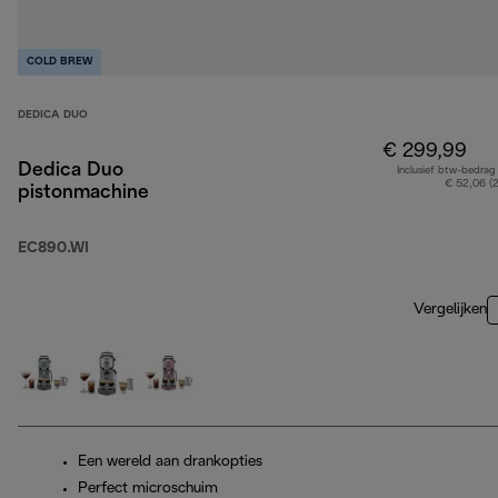
COLD BREW
DEDICA DUO
€ 299,99
Dedica Duo
Inclusief btw-bedrag
€ 52,06 (
pistonmachine
EC890.WI
Vergelijken
Een wereld aan drankopties
Perfect microschuim