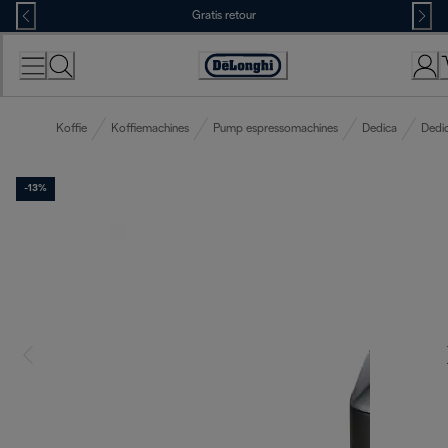
Skip
Gratis retour
to
Content
Accessibility
Statement
Koffie
Koffiemachines
Pump espressomachines
Dedica
Dedi
-13%