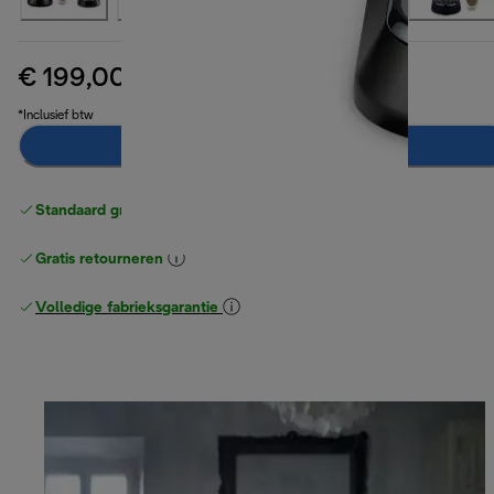
€ 199,00
originele prijs € 229,90
€ 229,90
(-13%)
*Inclusief btw
In winkelwagen
Standaard gratis verzending
vanaf € 49
Gratis retourneren
Volledige fabrieksgarantie