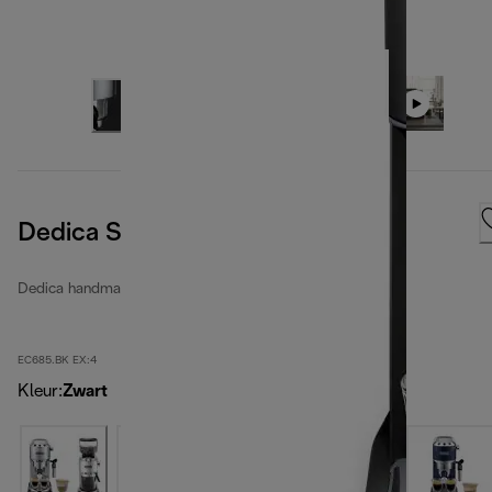
Dedica Style
Dedica handmatige espressomachines
EC685.BK EX:4
Kleur
:
Zwart