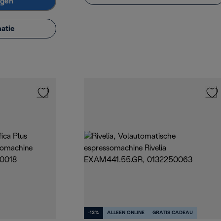
agen
atie
-13%
ALLEEN ONLINE
GRATIS CADEAU