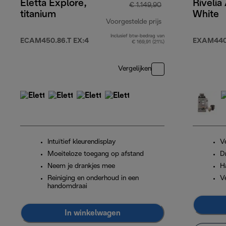
Eletta Explore,
Rivelia
€ 1.149,90
titanium
White
Voorgestelde prijs
Inclusief btw-bedrag van
originele prijs € 1
ECAM450.86.T EX:4
EXAM440
€ 169,91 (21%)
Vergelijken
Intuïtief kleurendisplay
V
Moeiteloze toegang op afstand
D
Neem je drankjes mee
H
Reiniging en onderhoud in een
V
handomdraai
In winkelwagen