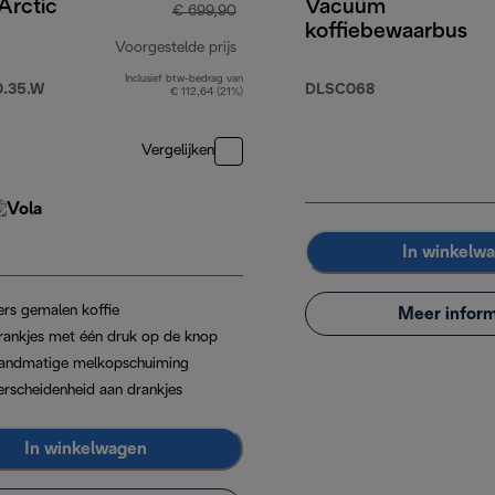
 Arctic
Vacuüm
€ 699,90
koffiebewaarbus
Voorgestelde prijs
Inclusief btw-bedrag van
.149,90
originele prijs € 699,90
.35.W
DLSC068
€ 112,64 (21%)
Vergelijken
In winkelw
ers gemalen koffie
Meer inform
rankjes met één druk op de knop
andmatige melkopschuiming
erscheidenheid aan drankjes
In winkelwagen