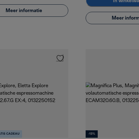
In winkelw
Meer informatie
Meer inform
TIS CADEAU
-13%