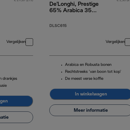
€ 277,67 (21%)
€ 2,30 (9
De'Longhi, Prestige
65% Arabica 35%
Robusta, 1kg
DLSC615
Vergelijken
Vergelijken
Arabica en Robusta bonen
Rechtstreeks ‘van boon tot kop’
n drankjes
De meest verse koffie
usie
In winkelwagen
agen
Meer informatie
atie