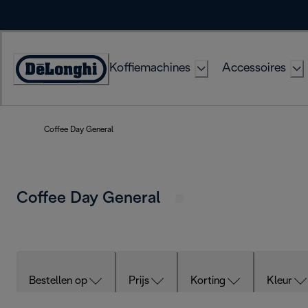
Skip
to
Content
Koffiemachines
Accessoires
Accessibility
Statement
Coffee Day General
Coffee Day General
Bestellen op
Prijs
Korting
Kleur