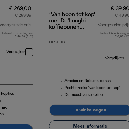
€ 269,00
€ 39,9
‘Van boon tot kop’
€ 299,99
€ 49,9
met De'Longhi
Voorgestelde prijs
Voorgestelde prij
koffiebonen
4x250g,
Inclusief btw-bedrag van
Inclusief btw-bedrag v
originele prijs € 299,99
€ 46,69 (21%)
€ 6,92 (21
cappuccinoglazen
DLSC317
x2 en waterfilter
Vergelijken
Vergelijken
Arabica en Robusta bonen
Rechtstreeks ‘van boon tot kop’
nkopties
De meest verse koffie
im
emak
In winkelwagen
kop
Meer informatie