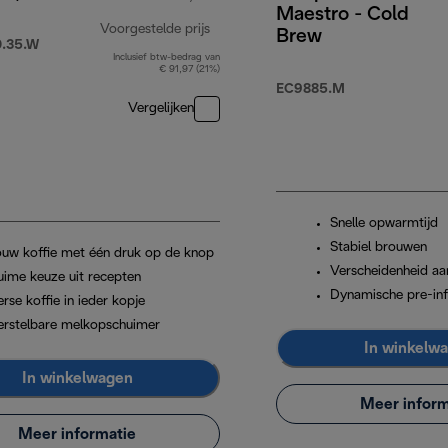
Maestro - Cold
Voorgestelde prijs
Brew
.35.W
Inclusief btw-bedrag van
originele prijs € 649,90
€ 91,97 (21%)
EC9885.M
Vergelijken
Snelle opwarmtijd
Stabiel brouwen
ouw koffie met één druk op de knop
Verscheidenheid aa
uime keuze uit recepten
Dynamische pre-inf
rse koffie in ieder kopje
erstelbare melkopschuimer
In winkelw
In winkelwagen
Meer inform
Meer informatie