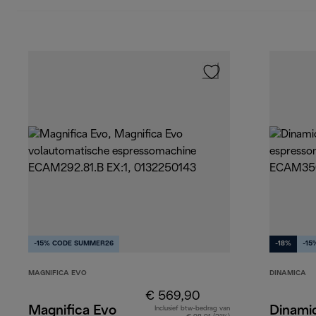
-15% CODE SUMMER26
-18%
-15
MAGNIFICA EVO
DINAMICA
€ 569,90
Magnifica Evo
Dinami
Inclusief btw-bedrag van