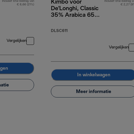
Kimbo voor
Inclusief btw-bedrag van
Inclusief btw-bedrag v
€ 8,66 (21%)
€ 2,27 (9
De'Longhi, Classic
35% Arabica 65%
Robusta, 1kg
DLSC611
Vergelijken
Vergelijken
agen
In winkelwagen
atie
Meer informatie