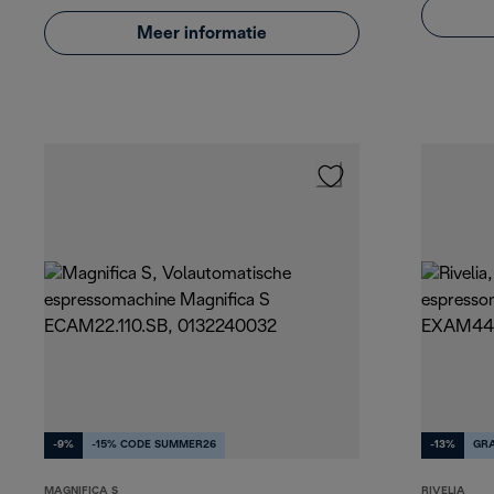
Meer informatie
-9%
-15% CODE SUMMER26
-13%
GRA
MAGNIFICA S
RIVELIA