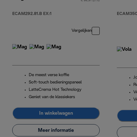
€ 98,91 (21%)
ECAM292.81.B EX:1
ECAM350
Vergelijken
De meest verse koffie
J
Soft-touch bedieningspaneel
R
LatteCrema Hot Technology
Ve
Geniet van de klassiekers
V
In winkelwagen
Meer informatie