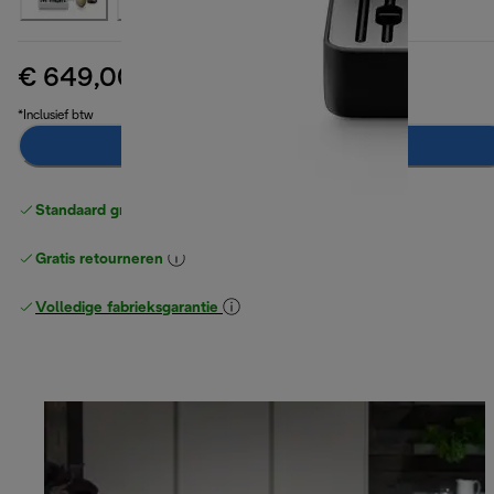
€ 649,00
originele prijs € 699,90
€ 699,90
(-7%)
*Inclusief btw
In winkelwagen
Standaard gratis verzending
vanaf € 49
Gratis retourneren
Volledige fabrieksgarantie