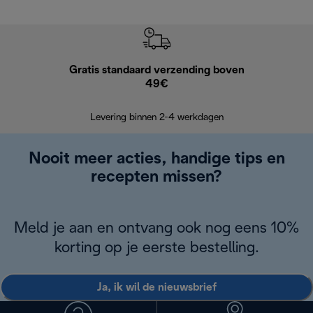
Gratis standaard verzending boven
Grat
49€
Retourzend
Levering binnen 2-4 werkdagen
Nooit meer acties, handige tips en
recepten missen?
Meld je aan en ontvang ook nog eens 10%
korting op je eerste bestelling.
Ja, ik wil de nieuwsbrief