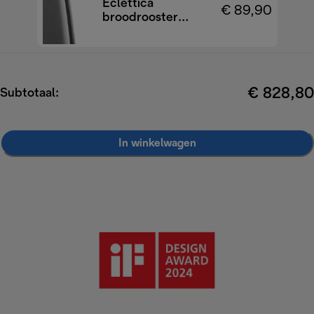
Eclettica
€ 89,90
broodrooster
CTY2103.BK
€ 828,80
Subtotaal:
In winkelwagen