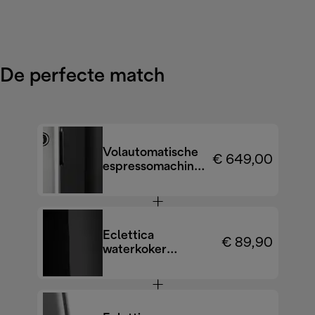
De perfecte match
Volautomatische
€ 649,00
espressomachine
Rivelia
EXAM440.35.B
Eclettica
€ 89,90
waterkoker
KBY2001.BK