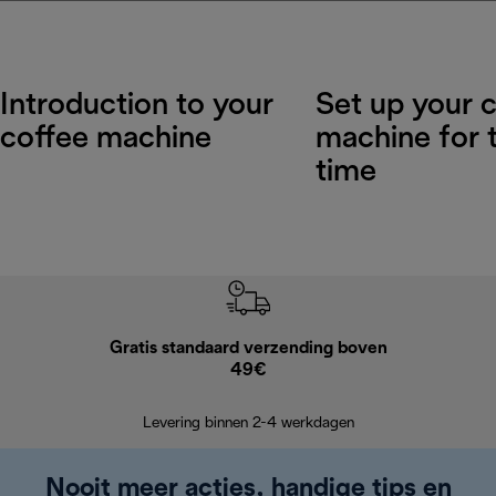
Introduction to your
Set up your 
coffee machine
machine for t
time
Gratis standaard verzending boven
Grat
49€
Retourzend
Levering binnen 2-4 werkdagen
Nooit meer acties, handige tips en