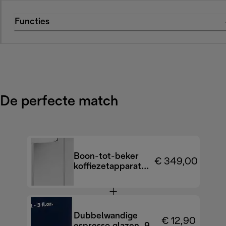
Functies
De perfecte match
Boon-tot-beker
€ 349,00
koffiezetapparaten
ECAM22.110.W
Dubbelwandige
€ 12,90