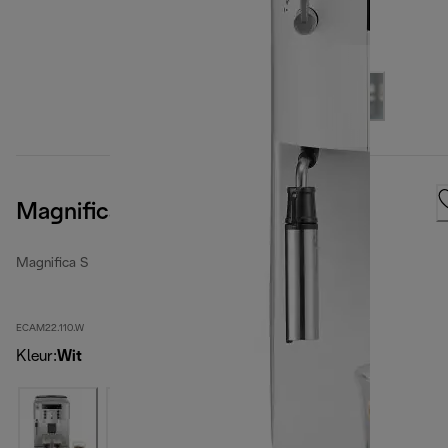
Magnifica S, White
Magnifica S
ECAM22.110.W
Kleur
:
Wit