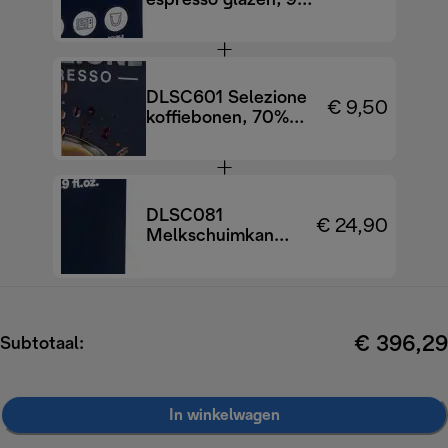
espresso glazen, 90
ml, set van 2
DLSC601 Selezione
€ 9,50
koffiebonen, 70%
Arabica 30%
Robusta, 250g
DLSC081
€ 24,90
Melkschuimkan
500 ml Wit
€ 396,29
Subtotaal:
In winkelwagen