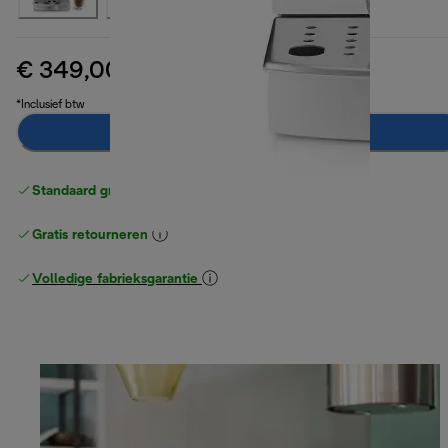
€ 349,00
originele prijs € 399,90
€ 399,90
(-13%)
*Inclusief btw
In winkelwagen
Standaard gratis verzending
vanaf € 49
Gratis retourneren
Volledige fabrieksgarantie