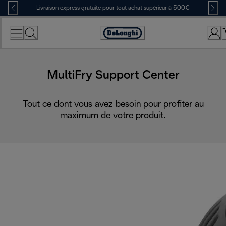
Skip
Livraison express gratuite pour tout achat supérieur à 500€
to
Content
Déclaration
d'accessibilité
MultiFry Support Center
Tout ce dont vous avez besoin pour profiter au
maximum de votre produit.