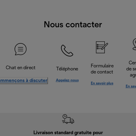
Nous contacter
Cen
Formulaire
Chat en direct
Téléphone
de s
de contact
ag
mmençons à discuter
Appelez-nous
En savoir plus
En sav
Livraison standard gratuite pour
Ret