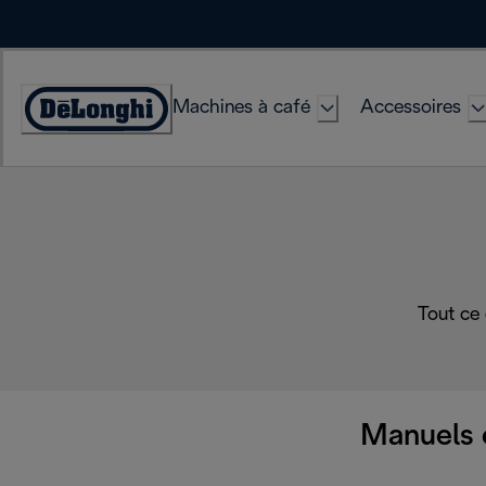
Skip
to
Content
Machines à café
Accessoires
Déclaration
d'accessibilité
Tout ce
Manuels 