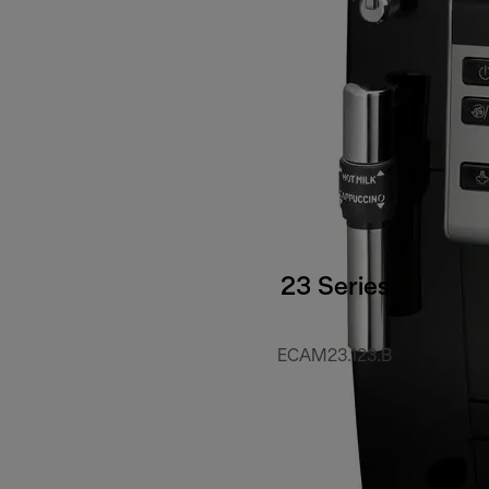
23 Series
ECAM23.123.B