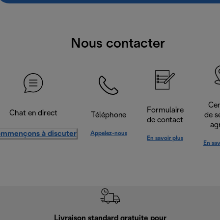
Nous contacter
Cen
Formulaire
Chat en direct
Téléphone
de s
de contact
ag
mmençons à discuter
Appelez-nous
En savoir plus
En sav
Livraison standard gratuite pour
Ret