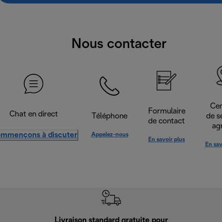
Nous contacter
Cen
Formulaire
Chat en direct
Téléphone
de s
de contact
ag
mmençons à discuter
Appelez-nous
En savoir plus
En sav
Livraison standard gratuite pour
Ret