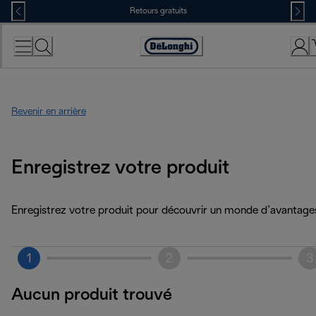
Skip
Retours gratuits
to
Content
Déclaration
d'accessibilité
Revenir en arrière
Enregistrez votre produit
Enregistrez votre produit pour découvrir un monde d’avantage
1
2
3
Aucun produit trouvé