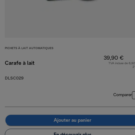
PICHETS À LAIT AUTOMATIQUES
39,90 €
Carafe à lait
TVA incluse de 6,92
2
DLSC029
Comparer
Ajouter au panier
En découvrir plus