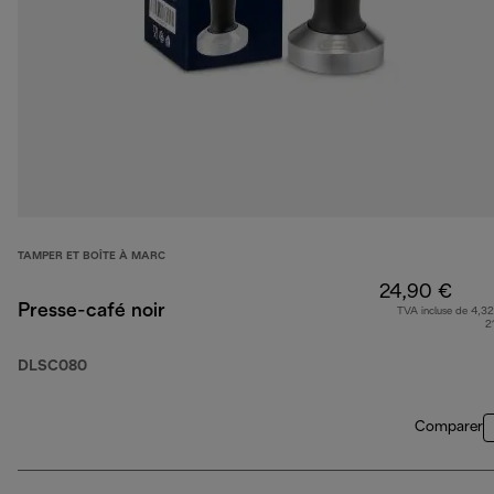
TAMPER ET BOÎTE À MARC
24,90 €
Presse-café noir
TVA incluse de 4,32
2
DLSC080
Comparer