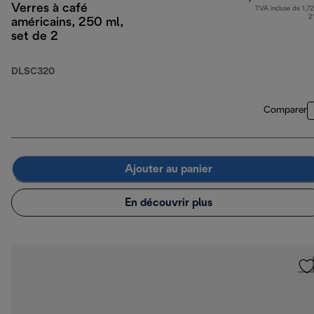
Verres à café
TVA incluse de 1,72
2
américains, 250 ml,
set de 2
DLSC320
Comparer
Ajouter au panier
En découvrir plus