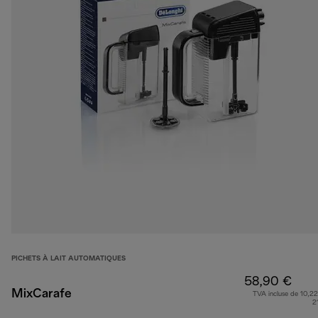
PICHETS À LAIT AUTOMATIQUES
58,90 €
MixCarafe
TVA incluse de 10,22
2