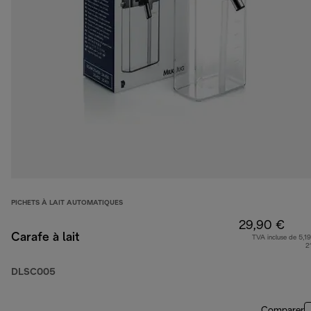
PICHETS À LAIT AUTOMATIQUES
29,90 €
Carafe à lait
TVA incluse de 5,19
2
DLSC005
Comparer