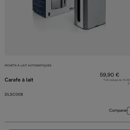
PICHETS À LAIT AUTOMATIQUES
59,90 €
Carafe à lait
TVA incluse de 10,40
2
DLSC008
Comparer