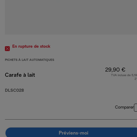
En rupture de stock
PICHETS À LAIT AUTOMATIQUES
29,90 €
Carafe à lait
TVA incluse de 5,19
2
DLSC028
Comparer
Préviens-moi