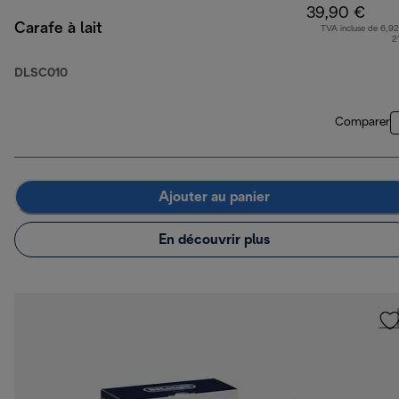
39,90 €
Carafe à lait
TVA incluse de 6,92
2
DLSC010
Comparer
Ajouter au panier
En découvrir plus