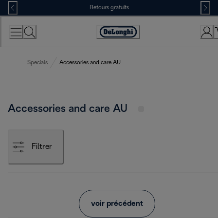
Skip
Retours gratuits
to
Content
Déclaration
d'accessibilité
Specials
Accessories and care AU
Accessories and care AU
Filtrer
voir précédent