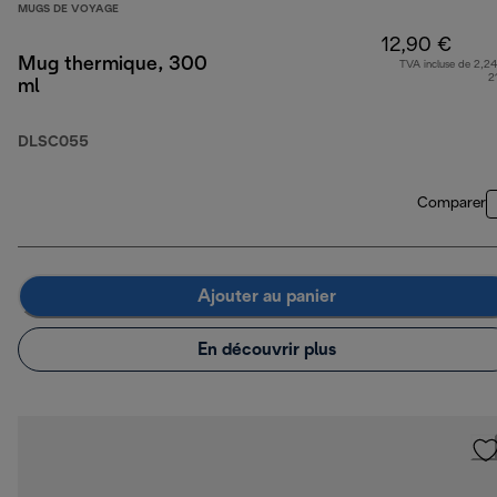
MUGS DE VOYAGE
12,90 €
Mug thermique, 300
TVA incluse de 2,24
2
ml
DLSC055
Comparer
Ajouter au panier
En découvrir plus