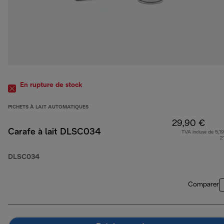
En rupture de stock
PICHETS À LAIT AUTOMATIQUES
29,90 €
Carafe à lait DLSC034
TVA incluse de 5,19
2
DLSC034
Comparer