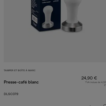
TAMPER ET BOÎTE À MARC
24,90 €
Presse-café blanc
TVA incluse de 4,32
2
DLSC079