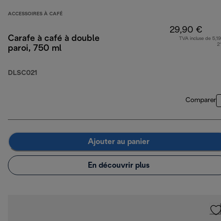
ACCESSOIRES À CAFÉ
29,90 €
Carafe à café à double
TVA incluse de 5,19
2
paroi, 750 ml
DLSC021
Comparer
Ajouter au panier
En découvrir plus