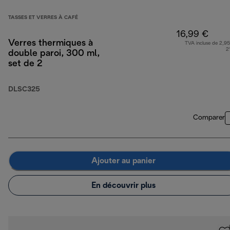
TASSES ET VERRES À CAFÉ
16,99 €
Verres thermiques à
TVA incluse de 2,95
2
double paroi, 300 ml,
set de 2
DLSC325
Comparer
Ajouter au panier
En découvrir plus