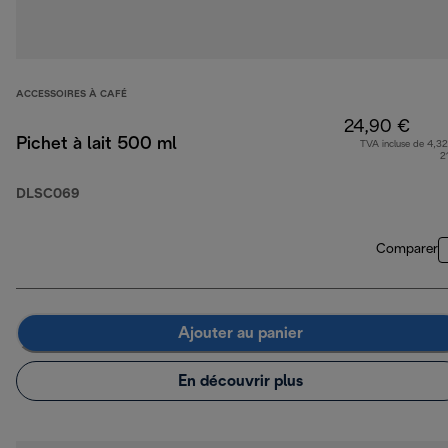
ACCESSOIRES À CAFÉ
24,90 €
Pichet à lait 500 ml
TVA incluse de 4,32
2
DLSC069
Comparer
Ajouter au panier
En découvrir plus