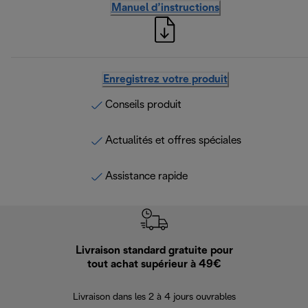
Manuel d’instructions
Enregistrez votre produit
Conseils produit
Actualités et offres spéciales
Assistance rapide
Livraison standard gratuite pour
Ret
tout achat supérieur à 49€
30 jours pour 
Livraison dans les 2 à 4 jours ouvrables