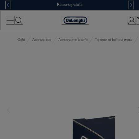
Skip
Retours gratuits
to
Content
Déclaration
d'accessibilité
Café
Accessoires
Accessoires à café
Tamper et boîte à marc