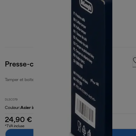
Presse-café blanc
Tamper et boîte à marc
DLSC079
Couleur
:
Acier inoxydable / argent
24,90 €
*TVA incluse
Ajouter au panier