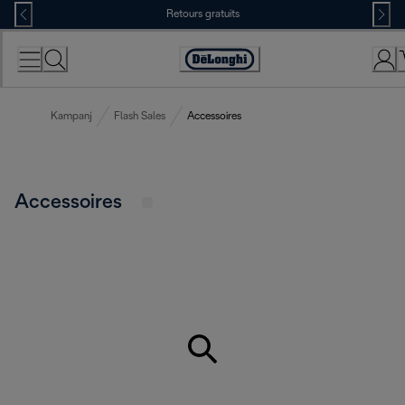
Skip
Retours gratuits
to
Content
Déclaration
d'accessibilité
Kampanj
Flash Sales
Accessoires
Accessoires