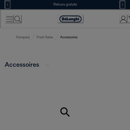
Skip
Retours gratuits
to
Content
Déclaration
d'accessibilité
Kampanj
Flash Sales
Accessoires
Accessoires