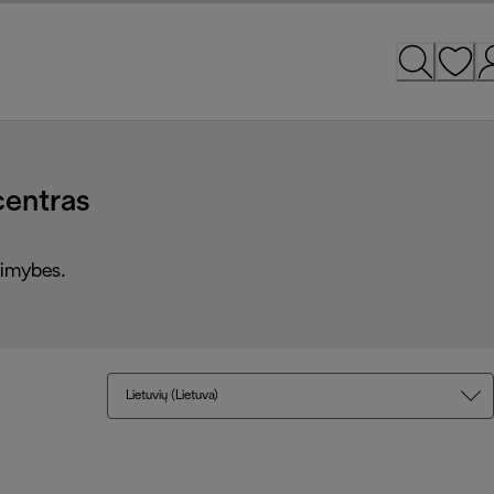
centras
alimybes.
Lietuvių (Lietuva)