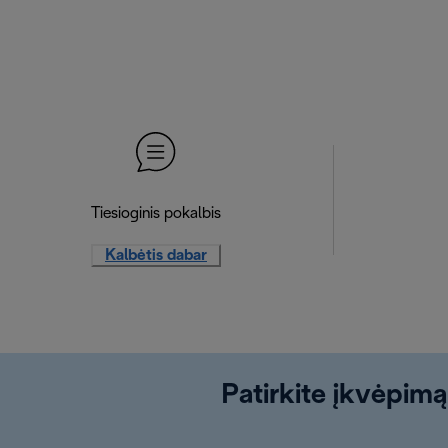
Tiesioginis pokalbis
Kalbėtis dabar
Patirkite įkvėpimą