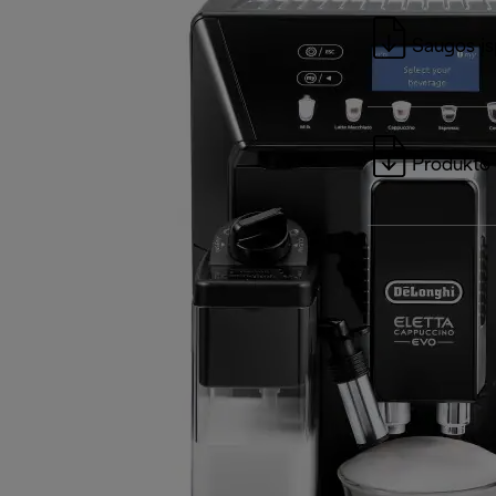
Saugos įs
Produkto