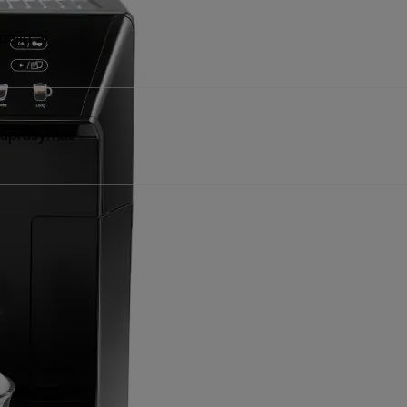
pėjimai
 aprašymas