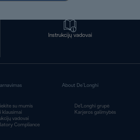
Instrukcijų vadovai
tarnavimas
About De’Longhi
iekite su mumis
De'Longhi grupė
 klausimai
Karjeros galimybės
ukcijų vadovai
latory Compliance