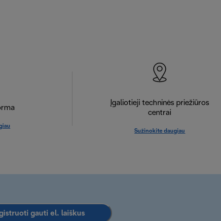
Įgaliotieji techninės priežiūros
orma
centrai
giau
Sužinokite daugiau
istruoti gauti el. laiškus