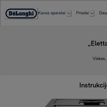
Skip
to
Kavos aparatai
Priedai
Daug
Content
Accessibility
Statement
„Elett
Viskas, 
Instrukcij