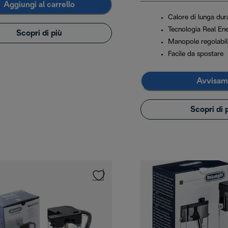
Aggiungi al carrello
Calore di lunga dur
Tecnologia Real En
Scopri di più
Manopole regolabil
Facile da spostare
Avvisam
Scopri di 