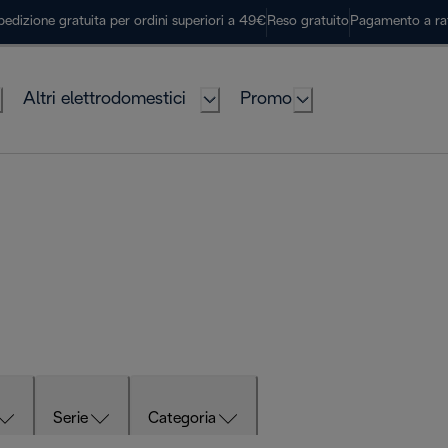
pedizione gratuita per ordini superiori a 49€
Reso gratuito
Pagamento a ra
Altri elettrodomestici
Promo
Serie
Categoria