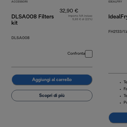
ACCESSORI
IDEALFRY
32,90 €
DLSA008 Filters
IdealFr
Importo IVA incluso
5,93 € di (22%)
kit
FH2133/1
DLSA008
Confronta
Aggiungi al carrello
T
F
Scopri di più
T
Pu