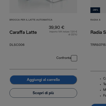
-26%
BROCCA PER IL LATTE AUTOMATICA
RADIA S
39,90 €
Caraffa Latte
Radia S
Importo IVA incluso 7,20 €
di (22%)
DLSC006
TRRS0715
Confronta
C
Aggiungi al carrello
T
M
Scopri di più
F