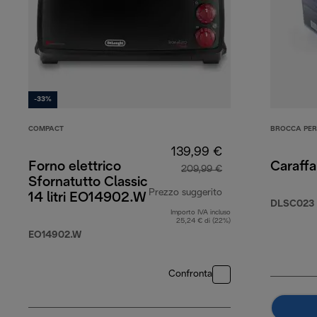
-33%
COMPACT
BROCCA PER
139,99 €
Forno elettrico
Caraffa
209,99 €
Sfornatutto Classic
Prezzo suggerito
14 litri EO14902.W
DLSC023
Importo IVA incluso
prezzo originale 2
25,24 € di (22%)
EO14902.W
Confronta