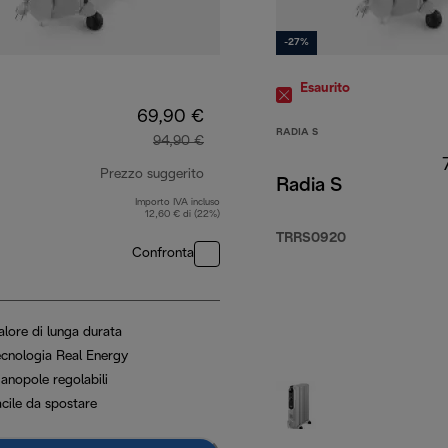
-27%
Esaurito
69,90 €
RADIA S
94,90 €
Prezzo suggerito
Radia S
Importo IVA incluso
prezzo originale 94,90 €
12,60 € di (22%)
TRRS0920
Confronta
alore di lunga durata
ecnologia Real Energy
anopole regolabili
acile da spostare