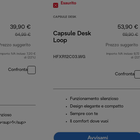
Esaurito
CAPSULE DESK
39,90 €
53,90 €
Capsule Desk
64,99 €
69,90 €
Loop
Prezzo suggerito
Prezzo suggerito
Importo IVA incluso 7,20 €
Importo IVA incluso 9,72
prezzo originale 64,99 €
HFXR12C03.WG
di (22%)
di (22
Confronta
Confronta
Funzionamento silenzioso
Design elegante e compatto
Sempre con te
nzioso
Il comfort dove vuoi
a<sup>1</sup>
Avvisami