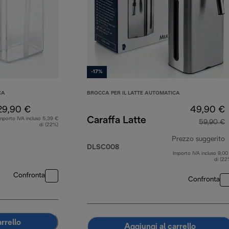
-17%
CA
BROCCA PER IL LATTE AUTOMATICA
29,90 €
49,90 €
Caraffa Latte
mporto IVA incluso 5,39 €
59,90 €
di (22%)
Prezzo suggerito
DLSC008
Importo IVA incluso 9,00
p
di (22
Confronta
Confronta
rrello
Aggiungi al carrello