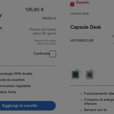
Esaurito
135,90 €
CAPSULE DESK
y
169,90 €
Capsule Desk
.W
Prezzo più basso
ultimi 30 giorni
HFX10B03.GR
Importo IVA incluso
24,51 € di (22%)
Confronta
ecnologia SHS double
acile da scuotere
ermostato regolabile
lizia facile
Funzionamento sile
Consumo di energi
inferiore
Aggiungi al carrello
Sempre con te