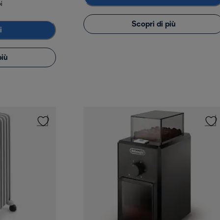
i
Scopri di più
i
più