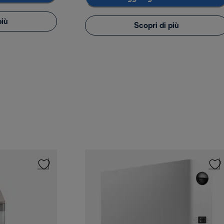
più
Scopri di più