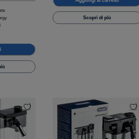
Aggiungi al carrello
ata
Scopri di più
ergy
i
i
più