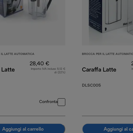
 IL LATTE AUTOMATICA
BROCCA PER IL LATTE AUTOMATI
28,40 €
 Latte
Caraffa Latte
Importo IVA incluso 5,12 €
I
di (22%)
DLSC005
09,99 €
Confronta
Aggiungi al carrello
Aggiungi al ca