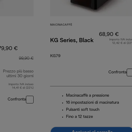
MACINACAFFÈ
68,90 €
KG Series, Black
Importo IVA inclu
12,42 € di (22
79,90 €
KG79
99,90 €
Prezzo più basso
Confronta
ultimi 30 giorni
Importo IVA incluso
14,41 € di (22%)
Macinacaffè a pressione
Confronta
16 impostazioni di macinatura
Pulsanti soft touch
Fino a 12 tazze