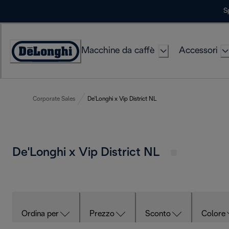
Skip
S
to
Content
Macchine da caffè
Accessori
Accessibility
Statement
Corporate Sales
De'Longhi x Vip District NL
De'Longhi x Vip District NL
Ordina per
Prezzo
Sconto
Colore