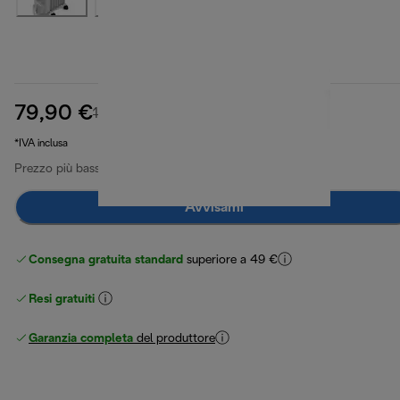
79,90 €
prezzo originale 109,90 €
109,90 €
(-27%)
*IVA inclusa
Prezzo più basso ultimi 30 giorni
99,90 €
(-20%)
Avvisami
Consegna gratuita standard
superiore a 49 €
Resi gratuiti
Garanzia completa
del produttore