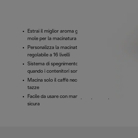
Estrai il miglior aroma grazie al sistema a due
mole per la macinatura
Personalizza la macinatura con il selettore
regolabile a 16 livelli
Sistema di spegnimento automatico di sicurezza
quando i contenitori sono rimossi
Macina solo il caffè necessario con il selettore
tazze
Facile da usare con manopole per una presa
sicura