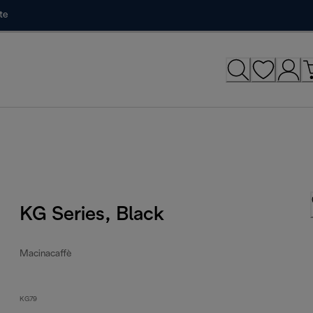
te
KG Series, Black
Macinacaffè
KG79