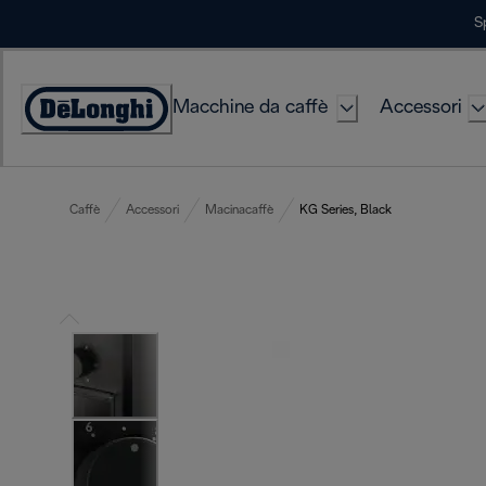
Skip
S
to
Content
Macchine da caffè
Accessori
Accessibility
Statement
Caffè
Accessori
Macinacaffè
KG Series, Black