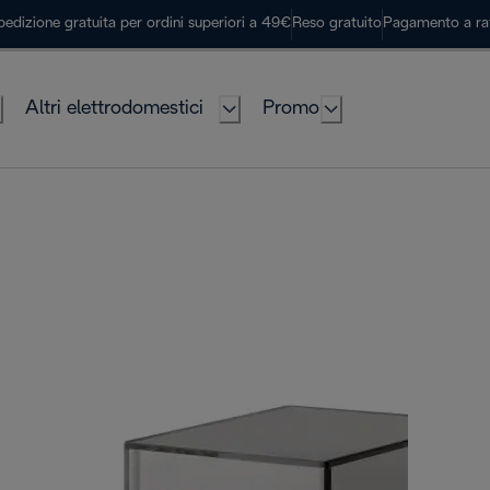
pedizione gratuita per ordini superiori a 49€
Reso gratuito
Pagamento a ra
Altri elettrodomestici
Promo