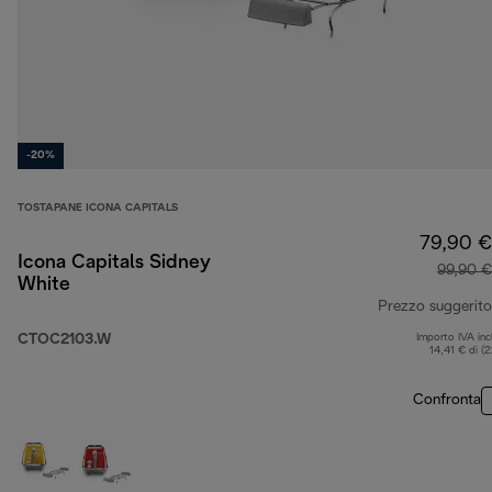
-20%
TOSTAPANE ICONA CAPITALS
79,90 €
Icona Capitals Sidney
99,90 €
White
Prezzo suggerito
CTOC2103.W
Importo IVA inc
14,41 € di (
Confronta