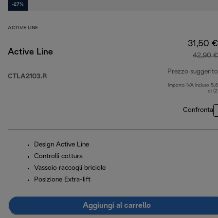
-27%
ACTIVE LINE
31,50 €
Active Line
42,90 €
Prezzo suggerito
CTLA2103.R
Importo IVA incluso 5,
di (
Confronta
Design Active Line
Controlli cottura
Vassoio raccogli briciole
Posizione Extra-lift
Aggiungi al carrello