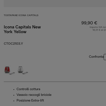
TOSTAPANE ICONA CAPITALS
99,90 €
Icona Capitals New
Importo IVA inc
18,01 € di (
York Yellow
CTOC2103.Y
Confronta
Controlli cottura
Vassoio raccogli briciole
Posizione Extra-lift