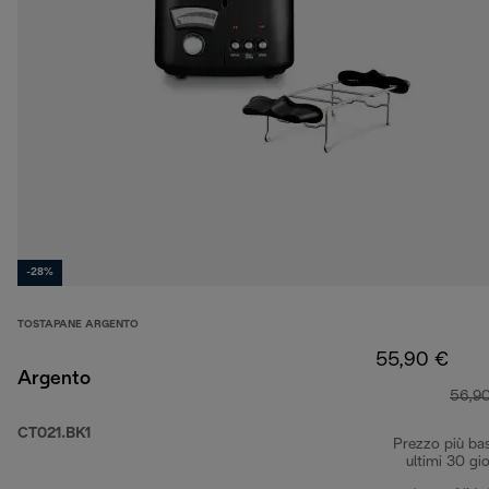
-28%
TOSTAPANE ARGENTO
55,90 €
Argento
56,9
CT021.BK1
Prezzo più ba
ultimi 30 gio