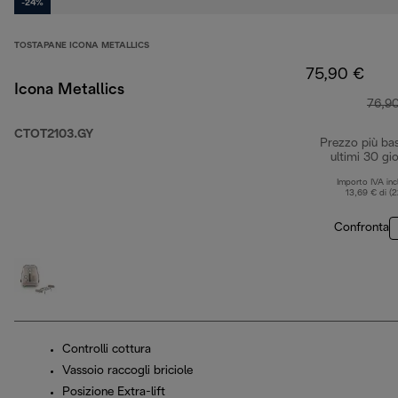
-24%
TOSTAPANE ICONA METALLICS
75,90 €
Icona Metallics
76,9
CTOT2103.GY
Prezzo più ba
ultimi 30 gio
Importo IVA inc
13,69 € di (
Confronta
Controlli cottura
Vassoio raccogli briciole
Posizione Extra-lift