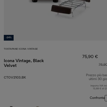
-24%
TOSTAPANE ICONA VINTAGE
75,90 €
Icona Vintage, Black
76,9
Velvet
Prezzo più ba
CTOV2103.BK
ultimi 30 gio
Importo IVA inc
13,69 € di (
Confronta