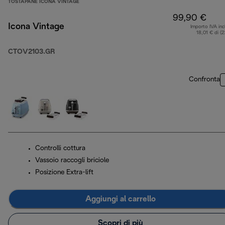
TOSTAPANE ICONA VINTAGE
99,90 €
Icona Vintage
Importo IVA inc
18,01 € di (
CTOV2103.GR
Confronta
Controlli cottura
Vassoio raccogli briciole
Posizione Extra-lift
Aggiungi al carrello
Scopri di più