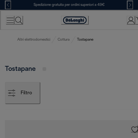
Skip
Spedizione gratuita per ordini superiori a 49€
to
Content
Accessibility
Statement
Altri elettrodomestici
Cottura
Tostapane
Tostapane
Filtro