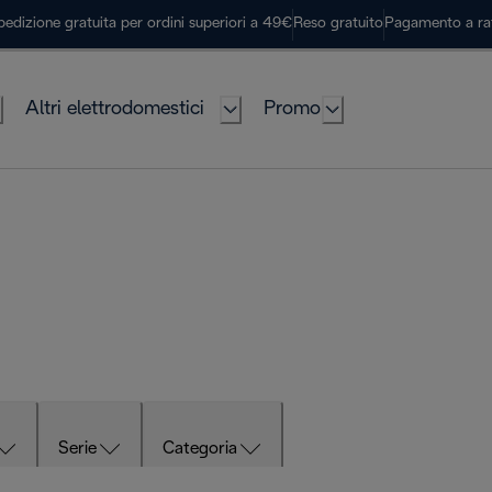
pedizione gratuita per ordini superiori a 49€
Reso gratuito
Pagamento a ra
Altri elettrodomestici
Promo
Serie
Categoria