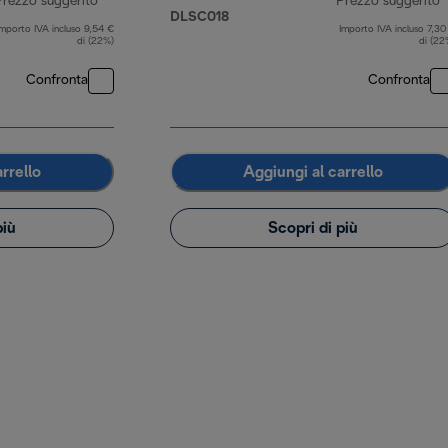
Prezzo suggerito
Prezzo suggerito
DLSC018
Importo IVA incluso 9,54 €
Importo IVA incluso 7,30
prezzo originale 64,90 €
p
di (22%)
di (22
Confronta
Confronta
rrello
Aggiungi al carrello
più
Scopri di più