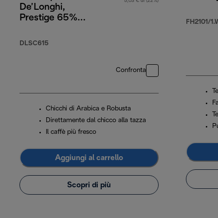
5,03 € di (22%)
De’Longhi,
Prestige 65%
FH2101/1.
Arabica 35%
Robusta, 1 kg
DLSC615
Confronta
T
F
Chicchi di Arabica e Robusta
T
Direttamente dal chicco alla tazza
Pu
Il caffè più fresco
Aggiungi al carrello
Scopri di più