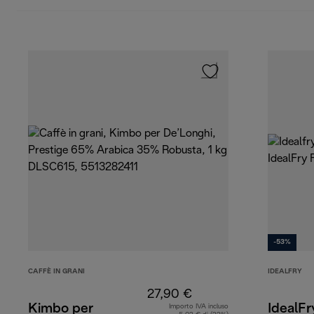
-53%
CAFFÈ IN GRANI
IDEALFRY
27,90 €
Kimbo per
IdealFr
Importo IVA incluso