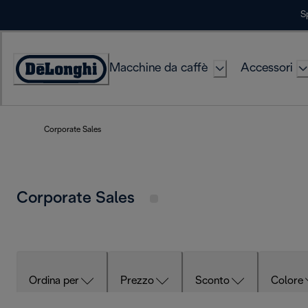
Skip
S
to
Content
Macchine da caffè
Accessori
Accessibility
Statement
Corporate Sales
Corporate Sales
Ordina per
Prezzo
Sconto
Colore