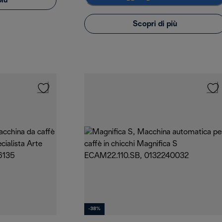
più
Scopri di più
-38%