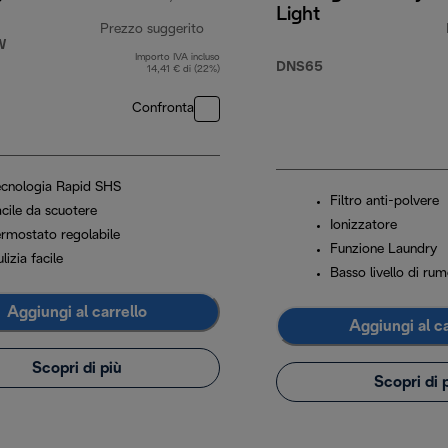
Light
Prezzo suggerito
W
Importo IVA incluso
prezzo originale 169,90 €
DNS65
14,41 € di (22%)
Confronta
ecnologia Rapid SHS
Filtro anti-polvere
acile da scuotere
Ionizzatore
ermostato regolabile
Funzione Laundry
lizia facile
Basso livello di ru
Aggiungi al carrello
Aggiungi al ca
Scopri di più
Scopri di 