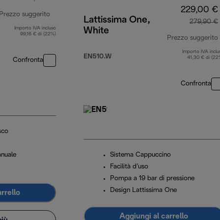
229,00 €
Prezzo suggerito
Lattissima One,
279,90 €
Importo IVA incluso
White
prezzo originale 799,99 €
99,16 € di (22%)
Prezzo suggerito
Importo IVA inclu
EN510.W
41,30 € di (22
Confronta
Confronta
sco
anuale
Sistema Cappuccino
Facilità d’uso
Pompa a 19 bar di pressione
Design Lattissima One
rrello
Aggiungi al carrello