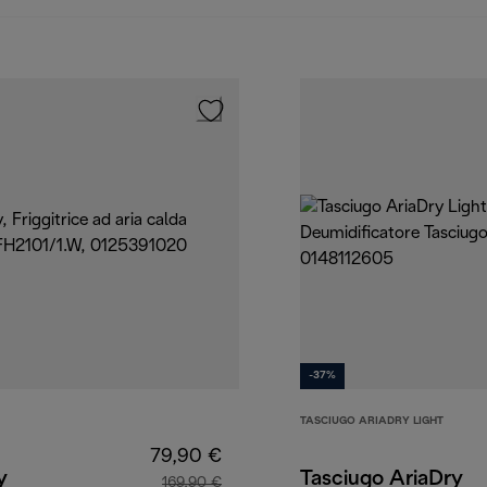
-37%
TASCIUGO ARIADRY LIGHT
79,90 €
y
Tasciugo AriaDry
169,90 €