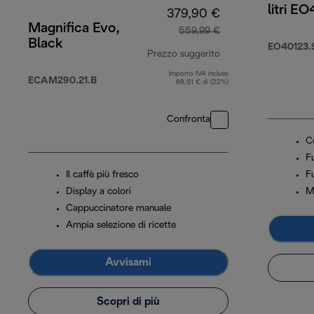
litri E
379,90 €
Magnifica Evo,
559,99 €
Black
EO40123.
Prezzo suggerito
Importo IVA incluso
prezzo originale 5
ECAM290.21.B
68,51 € di (22%)
Confronta
C
Fu
Il caffè più fresco
F
Display a colori
M
Cappuccinatore manuale
Ampia selezione di ricette
Avvisami
Scopri di più