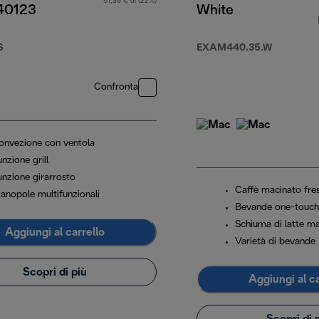
51,39 € di (22%)
O40123
White
S
EXAM440.35.W
59,99 €
Confronta
onvezione con ventola
nzione grill
unzione girarrosto
Caffè macinato fre
anopole multifunzionali
Bevande one-touch
Schiuma di latte m
Aggiungi al carrello
Varietà di bevande
Scopri di più
Aggiungi al ca