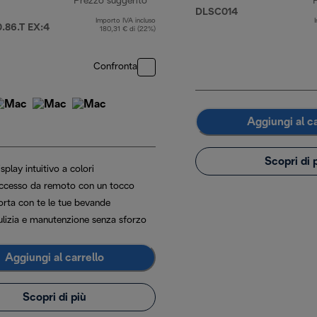
Prezzo suggerito
DLSC014
Importo IVA incluso
,90 €
prezzo originale 1149,90 €
86.T EX:4
180,31 € di (22%)
Confronta
Aggiungi al ca
Scopri di 
splay intuitivo a colori
ccesso da remoto con un tocco
orta con te le tue bevande
ulizia e manutenzione senza sforzo
Aggiungi al carrello
Scopri di più