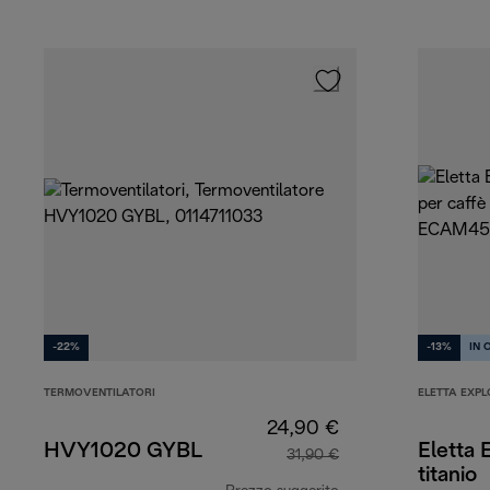
-22%
-13%
IN 
TERMOVENTILATORI
ELETTA EXPL
24,90 €
HVY1020 GYBL
Eletta 
31,90 €
titanio