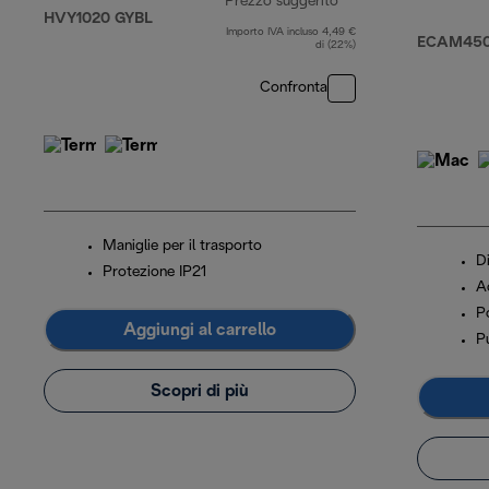
Prezzo suggerito
HVY1020 GYBL
Importo IVA incluso 4,49 €
prezzo originale 31
ECAM450.
di (22%)
Confronta
Maniglie per il trasporto
Di
Protezione IP21
A
P
Aggiungi al carrello
P
Scopri di più