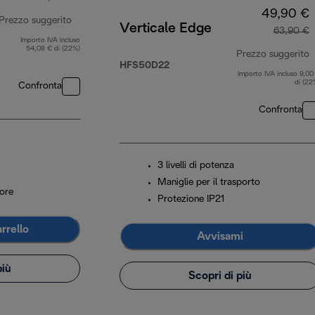
49,90 €
Prezzo suggerito
Verticale Edge
63,90 €
Importo IVA incluso
prezzo originale 474,99 €
54,08 € di (22%)
Prezzo suggerito
HFS50D22
Importo IVA incluso 9,00
p
di (22
Confronta
Confronta
3 livelli di potenza
Maniglie per il trasporto
more
Protezione IP21
rrello
Avvisami
più
Scopri di più