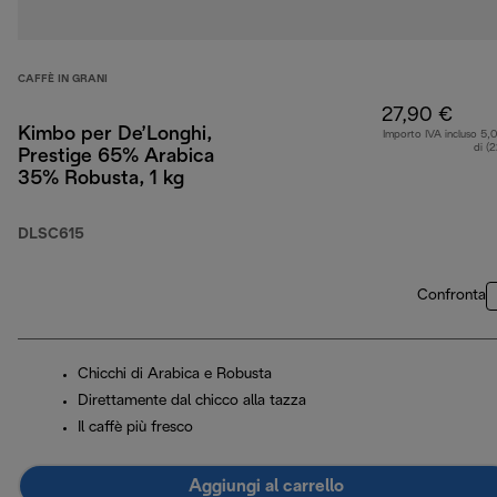
CAFFÈ IN GRANI
27,90 €
Kimbo per De’Longhi,
Importo IVA incluso 5,
di (
Prestige 65% Arabica
35% Robusta, 1 kg
DLSC615
Confronta
Chicchi di Arabica e Robusta
Direttamente dal chicco alla tazza
Il caffè più fresco
Aggiungi al carrello