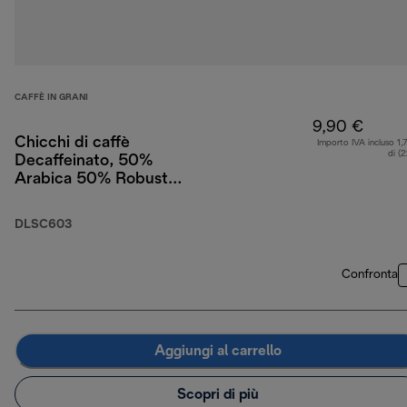
CAFFÈ IN GRANI
9,90 €
Chicchi di caffè
Importo IVA incluso 1,
di (
Decaffeinato, 50%
Arabica 50% Robusta,
250 g
DLSC603
Confronta
Aggiungi al carrello
Scopri di più