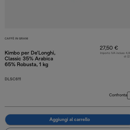
CAFFÈ IN GRANI
27,50 €
Kimbo per De’Longhi,
Importo IVA incluso 4,
di (
Classic 35% Arabica
65% Robusta, 1 kg
DLSC611
Confronta
Aggiungi al carrello