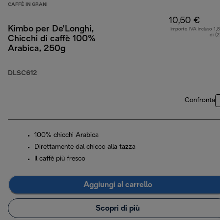
CAFFÈ IN GRANI
10,50 €
Kimbo per De’Longhi,
Importo IVA incluso 1,
di (
Chicchi di caffè 100%
Arabica, 250g
DLSC612
Confronta
100% chicchi Arabica
Direttamente dal chicco alla tazza
Il caffè più fresco
Aggiungi al carrello
Scopri di più