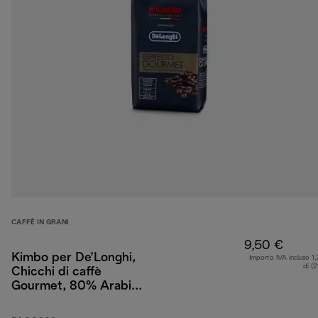
CAFFÈ IN GRANI
9,50 €
Kimbo per De’Longhi,
Importo IVA incluso 1,
di (
Chicchi di caffè
Gourmet, 80% Arabica
20% Robusta, 250 g