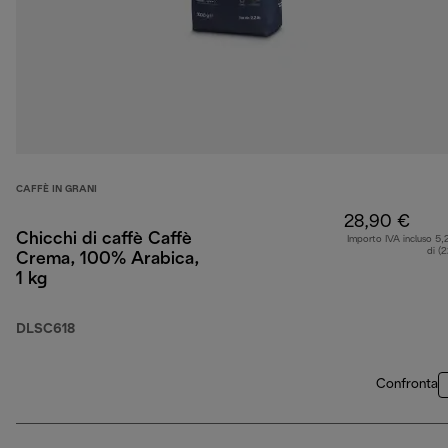
CAFFÈ IN GRANI
28,90 €
Chicchi di caffè Caffè
Importo IVA incluso 5,
di (
Crema, 100% Arabica,
1 kg
DLSC618
Confronta