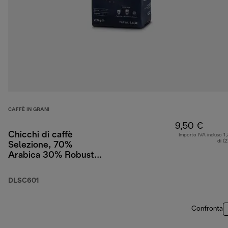
CAFFÈ IN GRANI
9,50 €
Chicchi di caffè
Importo IVA incluso 1,
di (
Selezione, 70%
Arabica 30% Robusta,
250 g
DLSC601
Confronta