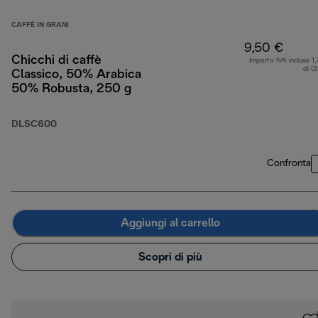
CAFFÈ IN GRANI
9,50 €
Chicchi di caffè
Importo IVA incluso 1,
di (
Classico, 50% Arabica
50% Robusta, 250 g
DLSC600
Confronta
Aggiungi al carrello
Scopri di più