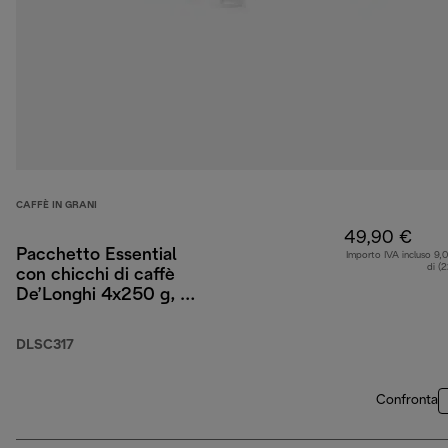
CAFFÈ IN GRANI
49,90 €
Pacchetto Essential
Importo IVA incluso 9,
di (
con chicchi di caffè
De’Longhi 4x250 g, 2
bicchieri da
cappuccino e filtro per
DLSC317
l’acqua
Confronta