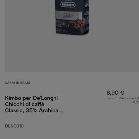
CAFFÈ IN GRANI
8,90 €
Kimbo per De’Longhi
Importo IVA incluso 1,
di (
Chicchi di caffè
Classic, 35% Arabica
65% Robusta, 250 g
DLSC610