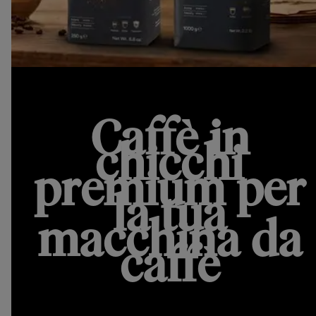
Caffè in
chicchi
premium per
la tua
macchina da
caffè