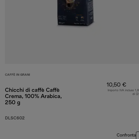
CAFFÈ IN GRANI
10,50 €
Chicchi di caffè Caffè
Importo IVA incluso 1,
di (
Crema, 100% Arabica,
250 g
DLSC602
Confronta