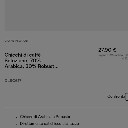
CAFFÈ IN GRANI
27,90 €
Chicchi di caffè
Importo IVA incluso 5,
di (
Selezione, 70%
Arabica, 30% Robusta,
1 kg
DLSC617
Confronta
Chicchi di Arabica e Robusta
Direttamente dal chicco alla tazza