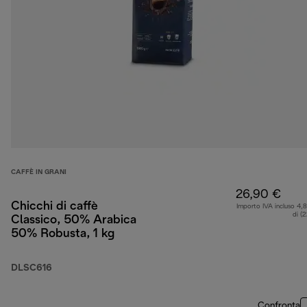
CAFFÈ IN GRANI
26,90 €
Chicchi di caffè
Importo IVA incluso 4,
di (
Classico, 50% Arabica
50% Robusta, 1 kg
DLSC616
Confronta