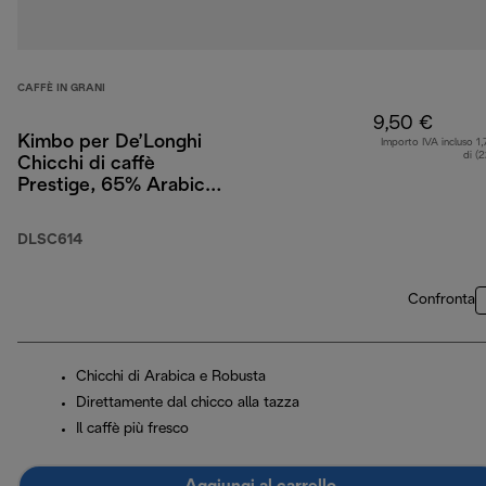
CAFFÈ IN GRANI
9,50 €
Kimbo per De’Longhi
Importo IVA incluso 1,
di (
Chicchi di caffè
Prestige, 65% Arabica
35% Robusta, 250 g
DLSC614
Confronta
Chicchi di Arabica e Robusta
Direttamente dal chicco alla tazza
Il caffè più fresco