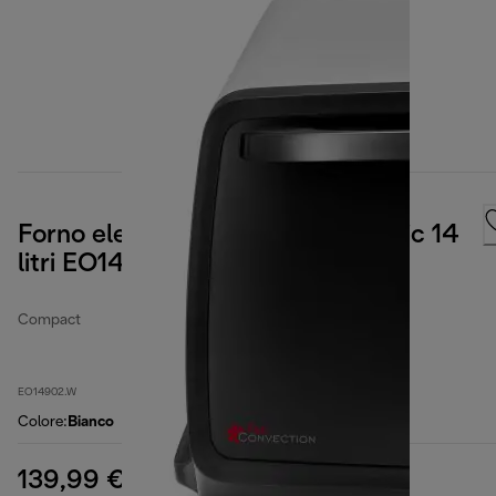
Forno elettrico Sfornatutto Classic 14
litri EO14902.W
Compact
EO14902.W
Colore
:
Bianco
139,99 €
prezzo originale 209,99 €
209,99 €
(-33%)