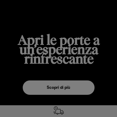
SET AGGIUNTIVO LATTECREMA COOL
Apri le porte a
un’esperienza
rinfrescante
Scopri di più