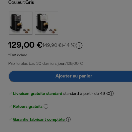
Couleur
:
Gris
129,00 €
prix original 149,90 €
149,90 €
(-14 %)
*TVA incluse
Prix le plus bas 30 derniers jours
129,00 €
Ajouter au panier
Livraison gratuite standard
standard à partir de 49 €
Retours gratuits
Garantie fabricant complète