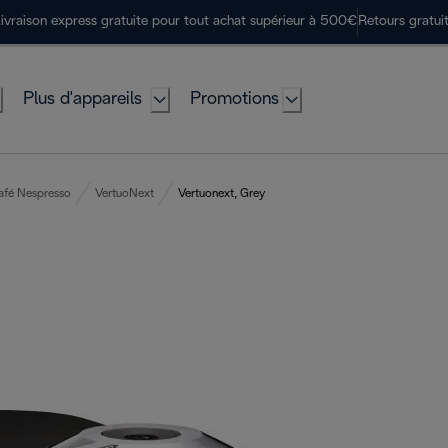
ivraison express gratuite pour tout achat supérieur à 500€
Retours gratui
Plus d'appareils
Promotions
afé Nespresso
VertuoNext
Vertuonext, Grey