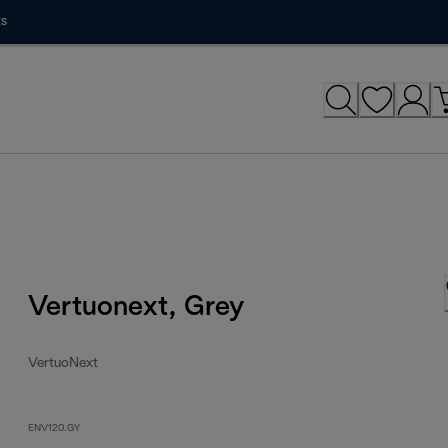
ts
Vertuonext, Grey
VertuoNext
ENV120.GY