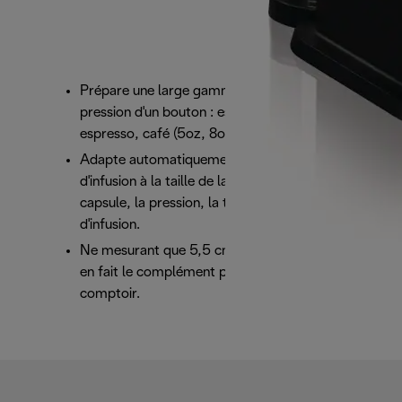
Prépare une large gamme de cafés par simple
pression d'un bouton : espresso, double
espresso, café (5oz, 8oz, 14oz), carafe (18oz).
Adapte automatiquement les paramètres
d'infusion à la taille de la tasse de chaque
capsule, la pression, la température et le temps
d'infusion.
Ne mesurant que 5,5 cm de large, son design fin
en fait le complément parfait de toute cuisine ou
comptoir.