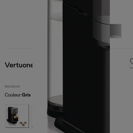
Vertuonext, Grey
ENV120.GY
Couleur
:
Gris