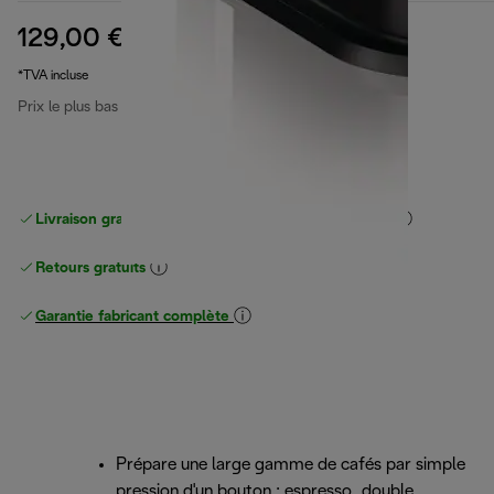
129,00 €
prix original 149,90 €
149,90 €
(-14 %)
*TVA incluse
Prix le plus bas 30 derniers jours
129,00 €
Livraison gratuite standard
standard à partir de 49 €
Retours gratuits
Garantie fabricant complète
Prépare une large gamme de cafés par simple
pression d'un bouton : espresso, double