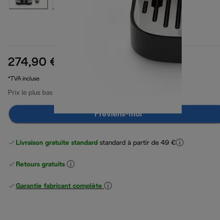
274,90 €
prix original 449,90 €
449,90 €
(-39 %)
*TVA incluse
Prix le plus bas 30 derniers jours
274,90 €
Préviens-moi
Livraison gratuite standard
standard à partir de 49 €
Retours gratuits
Garantie fabricant complète