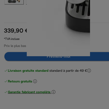
339,90 €
prix original 569,90 €
569,90 €
(-40 %)
*TVA incluse
Prix le plus bas 30 derniers jours
339,90 €
Préviens-moi
Livraison gratuite standard
standard à partir de 49 €
Retours gratuits
Garantie fabricant complète