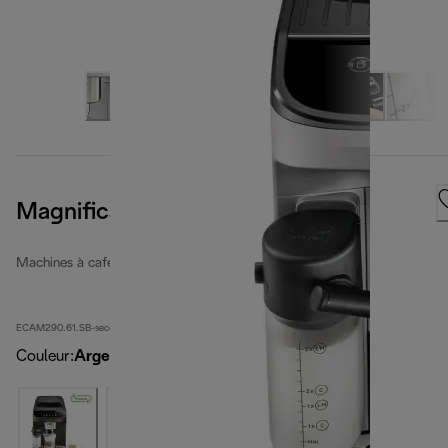
Magnifica Evo
Machines à café entièrement automatiques rénovées
ECAM290.61.SB-second
Couleur
:
Argent