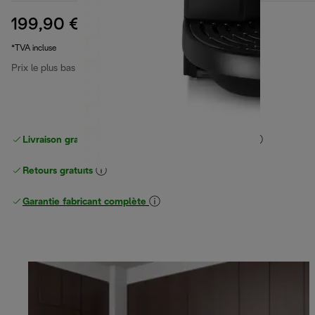
199,90 €
prix original 339,90 €
339,90 €
(-41 %)
*TVA incluse
Prix le plus bas 30 derniers jours
199,90 €
Livraison gratuite standard
standard à partir de 49 €
Retours gratuits
Garantie fabricant complète