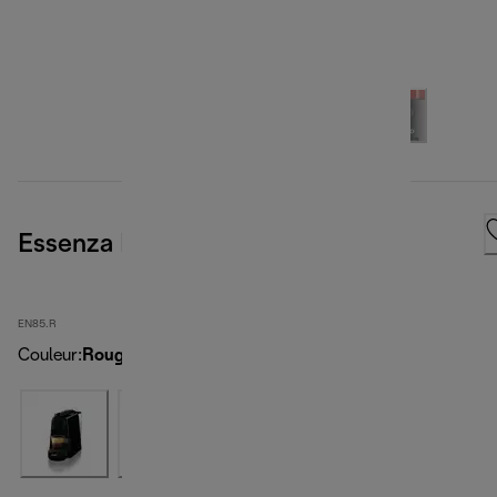
Essenza Mini, Red
EN85.R
Couleur
:
Rouge