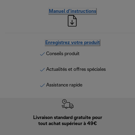
Manuel d’instructions
Enregistrez votre produit
Conseils produit
Actualités et offres spéciales
Assistance rapide
Livraison standard gratuite pour
Ret
tout achat supérieur à 49€
30 jours pour 