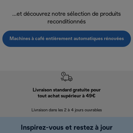
...et découvrez notre sélection de produits
reconditionnés
Machines à café entièrement automatiques rénovées
Livraison standard gratuite pour
Ret
tout achat supérieur à 49€
30 jours pour 
Livraison dans les 2 à 4 jours ouvrables
Inspirez-vous et restez à jour